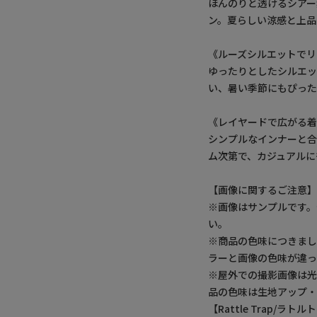
ほんのりと透けるシア
ン。夏らしい涼感と上品
《ルーズシルエットでリ
ゆったりとしたシルエ
い、暑い季節にもぴった
《レイヤードで広がる
シンプルなインナーと合
ム次第で、カジュアルに
【画像に関するご注意
※画像はサンプルです
い。
※商品の色味につきまし
ラーと画像の色味が違っ
※屋外での撮影画像は光
品の色味は生地アップ
【Rattle Trap/ラト