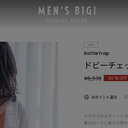
SALE
RattleTrap
ドビーチェ
¥
6,930
% OFF
60
ポ
25ポイント還元
※付与されるポイントは
数はカートに進んだ際