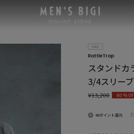
SALE
RattleTrap
スタンドカ
3/4スリーブV
¥
13,200
% OF
60
ポ
48ポイント還元