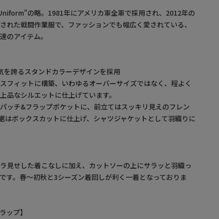
ess Uniform"の略。1981年にアメリカ軍全軍で採用され、2012年の
用された戦闘作業服で、ファッションでも幅広く愛されている、
達のアイテム。
動の人気を誇るスタンドカラーデザインを採用
クスフィットに構築、いわゆるオーバーサイズではなく、程よく
上品なシルエットに仕上げています。
パッチ&フラップポケットに、前立てはスッキリ見えのフレン
。裾はボックスカットに仕上げ、シャツジャケットとして羽織りに
チラ見せした着こなしに加え、カットソーの上にサラッと羽織っ
です。春～初秋と3シーズン着回しが利く一着となっておりま
ルトラップ】