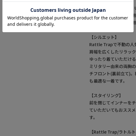
BDUとは"Battle Dr
海軍の使用終了まで使
ミリタリー好きには御用
【シルエット】
Rattle Trapで不
肩幅を広くしたリラッ
ゆったり着ていただける
ミリタリー由来の両胸の
チフロント(裏前立て)
も最適な一着です。
【スタイリング】
前を閉じてインナーを
ていただいてもおススメ
す。
【Rattle Trap/ラト