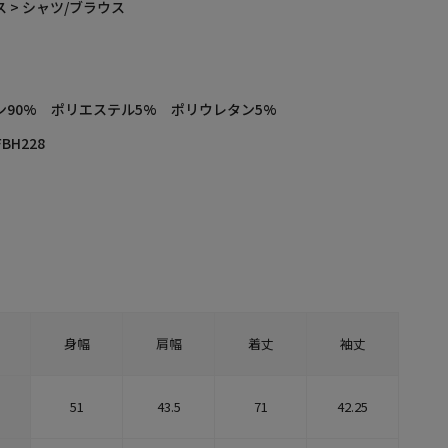
 > シャツ/ブラウス
ン90% ポリエステル5% ポリウレタン5%
FBH228
身幅
肩幅
着丈
袖丈
51
43.5
71
42.25