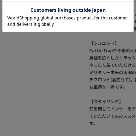
BDUとは"Battle Dr
海軍の使用終了まで使
ミリタリー好きには御用
【シルエット】
Rattle Trapで不
肩幅を広くしたリラッ
ゆったり着ていただける
ミリタリー由来の両胸の
チフロント(裏前立て)
も最適な一着です。
【スタイリング】
前を閉じてインナーを
ていただいてもおススメ
す。