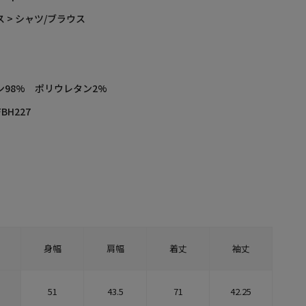
 > シャツ/ブラウス
ン98% ポリウレタン2%
FBH227
身幅
肩幅
着丈
袖丈
51
43.5
71
42.25