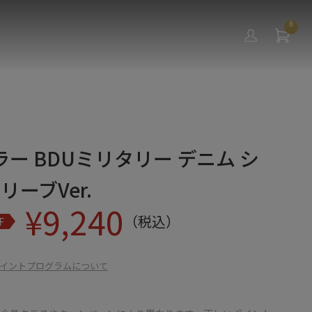
0
ー BDUミリタリー デニム シ
リーブVer.
¥
9,240
（税込）
F
イントプログラムについて