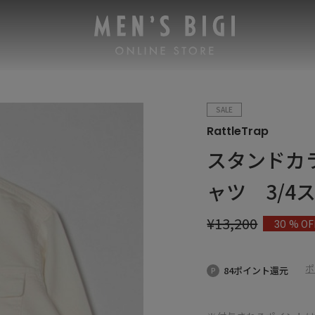
SALE
RattleTrap
スタンドカラ
ャツ 3/4ス
¥
13,200
% OF
30
ポ
84ポイント還元