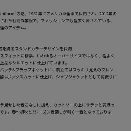
ess Uniform"の略。1981年にアメリカ軍全軍で採用され、2012年の
用された戦闘作業服で、ファッションでも幅広く愛されている、
達のアイテム。
動の人気を誇るスタンドカラーデザインを採用
クスフィットに構築、いわゆるオーバーサイズではなく、程よく
上品なシルエットに仕上げています。
パッチ&フラップポケットに、前立てはスッキリ見えのフレン
。裾はボックスカットに仕上げ、シャツジャケットとして羽織りに
チラ見せした着こなしに加え、カットソーの上にサラッと羽織っ
です。春～初秋と3シーズン着回しが利く一着となっておりま