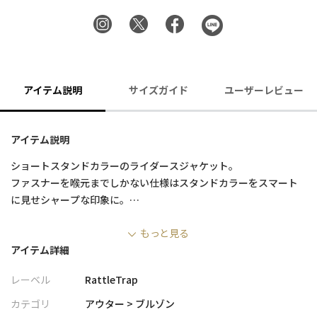
アイテム説明
サイズガイド
ユーザーレビュー
アイテム説明
ショートスタンドカラーのライダースジャケット。
ファスナーを喉元までしかない仕様はスタンドカラーをスマート
に見せシャープな印象に。
肩や袖にデザイン的に切り替えを入れることでシンプルに見えが
もっと見る
ちなスタンドブルゾンをラトルトラップ風にアレンジ。
アイテム詳細
袖口もファスナーで開閉ができる本格的なライダース仕様になっ
ている。デニム以外にもスラックス系パンツと綺麗めコーデでハ
レーベル
RattleTrap
マるスタンドカラーライダース。
カテゴリ
アウター > ブルゾン