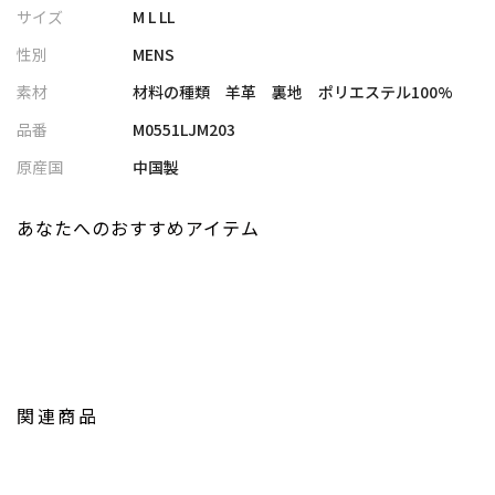
【Rattle Trap/ラトルトラップ】
サイズ
M L LL
時代と共に変化し続けるライフスタイルにおいてリアルに共存す
性別
MENS
ることができるタウンウェア。
『ワーク』『ミリタリー』『デニム』をベースに素材とディティ
素材
材料の種類 羊革 裏地 ポリエステル100%
ールにこだわりを持ちながら今を表現。
品番
M0551LJM203
【画像に関するご注意】
原産国
中国製
※画像はサンプルです。仕様が変更になることがありますのであ
らかじめご了承ください。
あなたへのおすすめアイテム
※商品の色味につきまして、お客様のお使いのPCのモニター環
境、設定により実際のカラーと画像の色味が違って見える場合が
御座います。予めご了承の上、ご注文下さい。
※屋外での撮影画像は光の加減で、実際の商品より明るく見える
場合が御座います。商品の色味は生地アップ・スタジオ撮影の画
像をご参考下さい。
関連商品