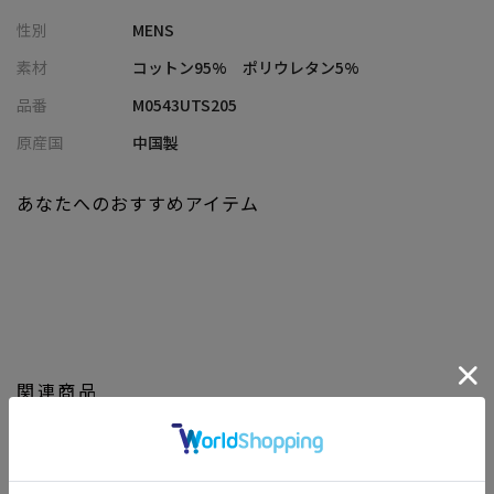
も活躍できる一枚。
性別
MENS
通年を通してデニムパンツ・チノパンツ・カラーパンツ・ワイド
パンツ・スラックス・カーゴパンツなど様々なパンツに合わせる
素材
コットン95% ポリウレタン5%
ことができ
品番
M0543UTS205
スニーカーやサンダル、革靴（ブーツ）などの靴にもバリエーシ
ョンにとんだコーディネートでも楽しめる1着です！
原産国
中国製
あなたへのおすすめアイテム
【画像に関するご注意】
※画像はサンプルです。仕様が変更になることがありますのであ
らかじめご了承ください。
※商品の色味につきまして、お客様のお使いのPCのモニター環
境、設定により実際のカラーと画像の色味が違って見える場合が
御座います。予めご了承の上、ご注文下さい。
※屋外での撮影画像は光の加減で、実際の商品より明るく見える
関連商品
場合が御座います。商品の色味は生地アップ・スタジオ撮影の画
像をご参考下さい。
※他のキャンペーンにより、期間中に価格が変動する場合があり
ます。※セールは予告なく終了させていただく場合もあります。