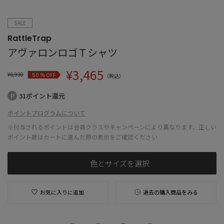
SALE
RattleTrap
アヴァロンロゴＴシャツ
¥
3,465
¥
6,930
% OFF
50
（税込）
31ポイント還元
ポイントプログラムについて
※付与されるポイントは会員クラスやキャンペーンにより異なります。正しい
ポイント数はカートに進んだ際の表示をご確認ください
色とサイズを選択
お気に入りに追加
過去の購入商品をみる