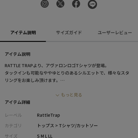
アイテム説明
サイズガイド
ユーザーレビュー
アイテム説明
RATTLE TRAPより、アヴァロンロゴTシャツが登場。
タックインも可能なややゆとりのあるシルエットで、様々なスタ
リングをお楽しみ頂けます。
もっと見る
カラーは使い勝手抜群のホワイトとブラックのモノトーンカラー
アイテム詳細
を用意。
ボディには肌馴染みの良い柔らかなコットン95%、伸縮性のある
レーベル
RattleTrap
ポリウレタン5%の混合素材を採用。
カテゴリ
トップス > Tシャツ/カットソー
サラリと着られる肉感で、一枚使いはもちろん、インナーとして
サイズ
S M L LL