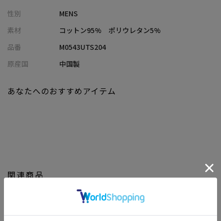
も活躍できる一枚。
性別
MENS
通年を通してデニムパンツ・チノパンツ・カラーパンツ・ワイド
パンツ・スラックス・カーゴパンツなど様々なパンツに合わせる
素材
コットン95% ポリウレタン5%
ことができ
品番
M0543UTS204
スニーカーやサンダル、革靴（ブーツ）などの靴にもバリエーシ
ョンにとんだコーディネートでも楽しめる1着です！
原産国
中国製
【画像に関するご注意】
あなたへのおすすめアイテム
※画像はサンプルです。仕様が変更になることがありますのであ
らかじめご了承ください。
※商品の色味につきまして、お客様のお使いのPCのモニター環
境、設定により実際のカラーと画像の色味が違って見える場合が
御座います。予めご了承の上、ご注文下さい。
※屋外での撮影画像は光の加減で、実際の商品より明るく見える
場合が御座います。商品の色味は生地アップ・スタジオ撮影の画
関連商品
像をご参考下さい。
※他のキャンペーンにより、期間中に価格が変動する場合があり
ます。※セールは予告なく終了させていただく場合もあります。