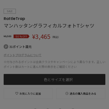
SALE
RattleTrap
マンハッタングラフィカルフォトTシャツ
¥
3,465
¥
6,930
% OFF
50
（税込）
31ポイント還元
ポイントプログラムについて
※付与されるポイントは会員クラスやキャンペーンにより異なります。正しい
ポイント数はカートに進んだ際の表示をご確認ください
色とサイズを選択
お気に入りに追加
過去の購入商品をみる