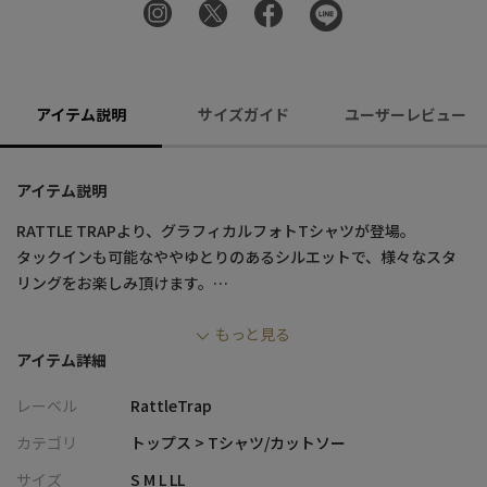
アイテム説明
サイズガイド
ユーザーレビュー
アイテム説明
RATTLE TRAPより、グラフィカルフォトTシャツが登場。
タックインも可能なややゆとりのあるシルエットで、様々なスタ
リングをお楽しみ頂けます。
もっと見る
カラーは使い勝手抜群のホワイトとブラックのモノトーンカラー
アイテム詳細
を用意。
ボディには肌馴染みの良い柔らかなコットン95%、伸縮性のある
レーベル
RattleTrap
ポリウレタン5%の混合素材を採用。
カテゴリ
トップス > Tシャツ/カットソー
サラリと着られる肉感で、一枚使いはもちろん、インナーとして
サイズ
S M L LL