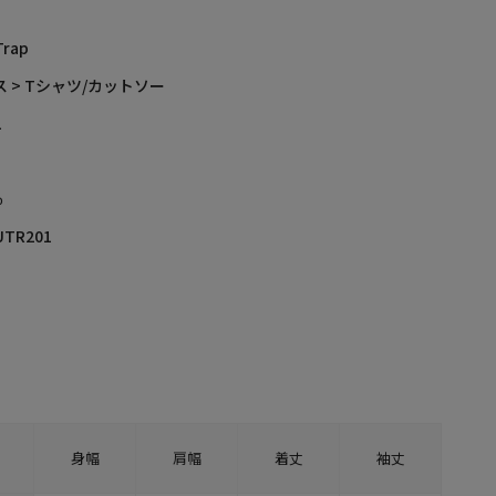
Trap
 > Tシャツ/カットソー
L
％
UTR201
身幅
肩幅
着丈
袖丈