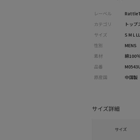
レーベル
Rattle
カテゴリ
トップス
サイズ
S M L L
性別
MENS
素材
綿100
品番
M0543
原産国
中国製
サイズ詳細
サイズ