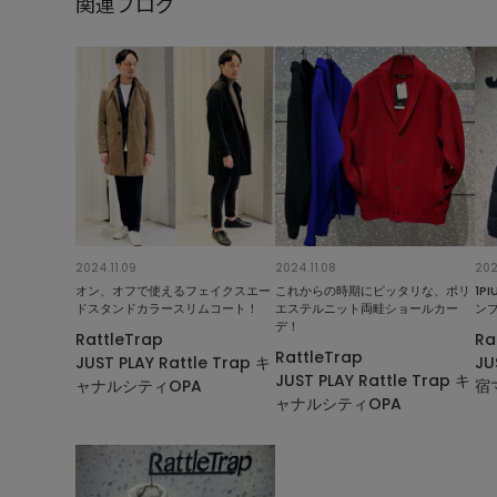
関連ブログ
2024.11.09
2024.11.08
202
オン、オフで使えるフェイクスエー
これからの時期にピッタリな、ポリ
1P
ドスタンドカラースリムコート！
エステルニット両畦ショールカー
ン
デ！
RattleTrap
Ra
RattleTrap
JUST PLAY Rattle Trap キ
JU
JUST PLAY Rattle Trap キ
ャナルシティOPA
宿
ャナルシティOPA