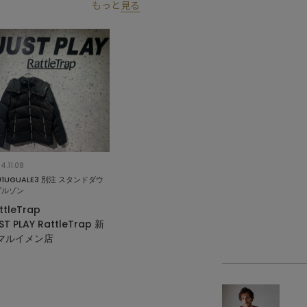
もっと
見る
4.11.08
IU1UGUALE3 別注 スタンドダウ
ブルゾン
ttleTrap
ST PLAY RattleTrap 新
マルイメン店