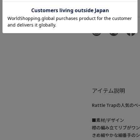
アイテム説明
Rattle Trapの人気
■素材/デザイン
襟の編み立てリブがワン
きめ細やかな細番手の