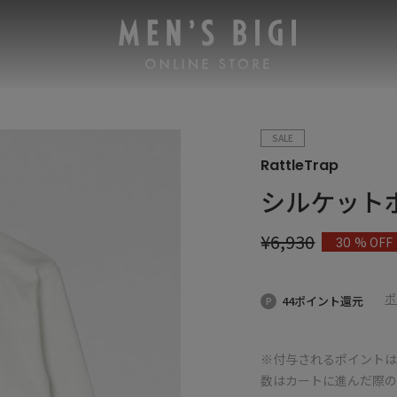
SALE
RattleTrap
シルケット
¥
6,930
% OFF
30
ポ
44ポイント還元
※付与されるポイントは
数はカートに進んだ際