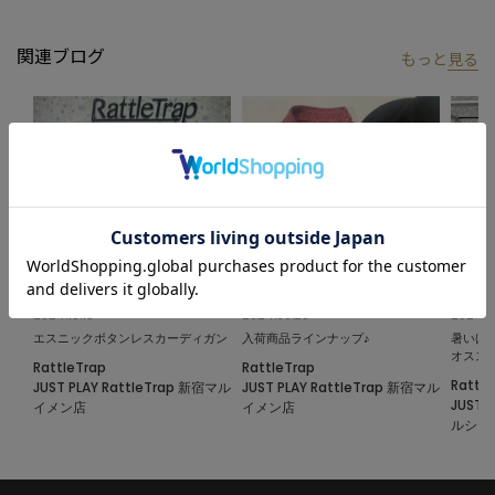
像をご参考下さい。
関連ブログ
もっと
見る
2024.10.15
2024.09.20
2024.0
エスニックボタンレスカーディガン
入荷商品ラインナップ♪
暑いけ
オスス
RattleTrap
RattleTrap
Rattle
JUST PLAY RattleTrap 新宿マル
JUST PLAY RattleTrap 新宿マル
JUST 
イメン店
イメン店
ルシテ