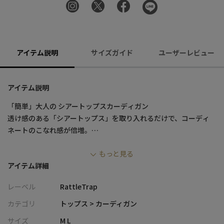
アイテム説明
サイズガイド
ユーザーレビュー
アイテム説明
「簡単」大人の シアートップスカーディガン
透け感のある「シアートップス」を取り入れるだけで、コーディ
ネートのこなれ感が倍増。
透け過ぎない大人のシアーカーディガン
もっと見る
アイテム詳細
■デザイン・シルエット
ゆったりとしたシルエットでリラックス感があり、きれいめにも
レーベル
RattleTrap
カジュアルにも羽織っていただけます。
ある様でなかったボタンレスでさらっと羽織れるイージーアイテ
カテゴリ
トップス > カーディガン
ム
サイズ
M L