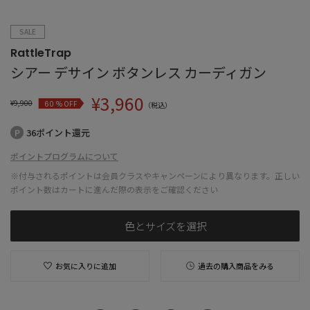
SALE
RattleTrap
シアー デサイン ボタンレス カーディガン
¥
3,960
¥
9,900
% OFF
60
（税込）
36ポイント還元
ポイントプログラムについて
※付与されるポイントは会員クラスやキャンペーンにより異なります。正しい
ポイント数はカートに進んだ際の表示をご確認ください
色とサイズを選択
お気に入りに追加
過去の購入商品をみる