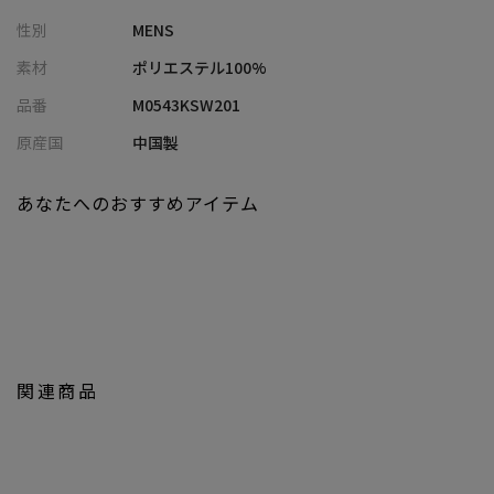
性別
MENS
■スタイリング
ワイドパンツやデニム、スラックスとパンツを選ばず好相性。
素材
ポリエステル100%
普段使いからお出かけまで幅広いシーンで活躍すること間違いな
品番
M0543KSW201
し。
羽織としてはもちろん、肩掛けやたすき掛けなど色々な着こなし
原産国
中国製
をお楽しみいただけます。
真夏の冷房対策にもおすすめで、ロングシーズン長く愛用可能で
あなたへのおすすめアイテム
す。
【画像に関するご注意】
※画像はサンプルです。仕様が変更になることがありますのであ
らかじめご了承ください。
※商品の色味につきまして、お客様のお使いのPCのモニター環
関連商品
境、設定により実際のカラーと画像の色味が違って見える場合が
御座います。予めご了承の上、ご注文下さい。
※屋外での撮影画像は光の加減で、実際の商品より明るく見える
場合が御座います。商品の色味は生地アップ・スタジオ撮影の画