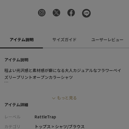
アイテム説明
サイズガイド
ユーザーレビュー
アイテム説明
程よい光沢感と素材感が癖になる大人カジュアルなフラワーペイ
ズリープリントオープンカラーシャツ
【行き過ぎない光沢感、落ち感のあるポリエステル素材】
もっと見る
程よい落ち感、さらりとした肌触りのポリエステル素材を使用
アイテム詳細
し、夏の時期にピッタリな素材感となっております。
ポリエステル素材ならではの微光沢感があり存在感を際立たせま
レーベル
RattleTrap
す。
ポリエステル素材にフラワー柄とペイズリー柄をプリントした素
カテゴリ
トップス > シャツ/ブラウス