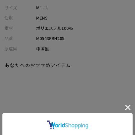
材で、お手入れも簡単です。
サイズ
M L LL
性別
MENS
【どんなシチュエーションでも使用できる万能シャツ】
清涼感のある素材で夏場を涼しく過ごせます。
素材
ポリエステル100%
シンプルなデザインなので、どんなシチュエーションでも活躍す
品番
M0543FBH205
る万能シャツ。
汗をかいてもべたつきにくく乾くのも速いので初夏から真夏かけ
原産国
中国製
てにおすすめ。
ボタンをしめてカッチリ着るのも良し、前を開けてアウターライ
あなたへのおすすめアイテム
クに羽織るも良し、様々な着こなしが楽しめるのでワードローブ
のひとつにおすすめです。
※画像はサンプルです。仕様が変更になることがありますのであ
らかじめご了承ください。
※商品の色味につきまして、お客様のお使いのPCのモニター環
境、設定により実際のカラーと画像の色味が違って見える場合が
関連商品
あります。予めご了承の上、ご注文ください。
※屋外での撮影画像は光の加減で、実際の商品より明るく見える
場合があります。商品の色味は生地アップ・スタジオ撮影の画像