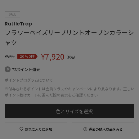
SALE
RattleTrap
フラワーペイズリープリントオープンカラーシ
ャツ
¥
7,920
¥
9,900
% OFF
20
（税込）
72ポイント還元
ポイントプログラムについて
※付与されるポイントは会員クラスやキャンペーンにより異なります。正しい
ポイント数はカートに進んだ際の表示をご確認ください
色とサイズを選択
お気に入りに追加
過去の購入商品をみる