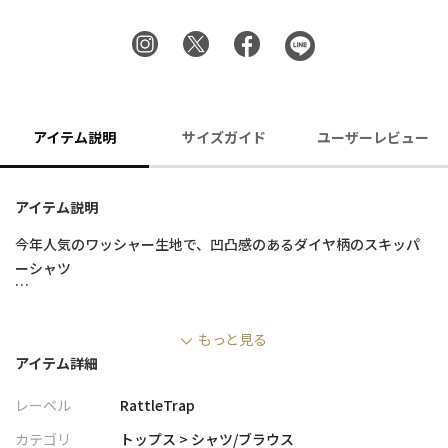
アイテム説明
サイズガイド
ユーザーレビュー
アイテム説明
今年人気のワッシャー生地で、凹凸感のあるダイヤ柄のスキッパ
ーシャツ
■デザイン
もっと見る
ヴァルーズほどではなく、程よく胸元に切り込みが入ったデザイ
アイテム詳細
ンが特徴の７分袖シャツ
シャリ感のある肌離れが良い素材かつ、細身のシルエットであり
レーベル
RattleTrap
ながら暑苦しくなく、ジャージー素材なので伸縮性にも優れた機
能的な七分袖シャツです。
カテゴリ
トップス > シャツ/ブラウス