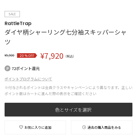
SALE
RattleTrap
ダイヤ柄シャーリング七分袖スキッパーシャ
ツ
¥
7,920
¥
9,900
% OFF
20
（税込）
72ポイント還元
ポイントプログラムについて
※付与されるポイントは会員クラスやキャンペーンにより異なります。正しい
ポイント数はカートに進んだ際の表示をご確認ください
色とサイズを選択
お気に入りに追加
過去の購入商品をみる