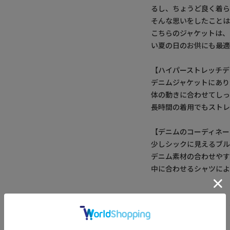
るし、ちょうど良く着
そんな思いをしたこと
こちらのジャケットは、
い夏の日のお供にも最
【ハイパーストレッチデ
デニムジャケットにあり
体の動きに合わせてしっ
長時間の着用でもストレ
【デニムのコーディネー
少しシックに見えるブル
デニム素材の合わせやす
中に合わせるシャツによ
※画像はサンプルです
い。