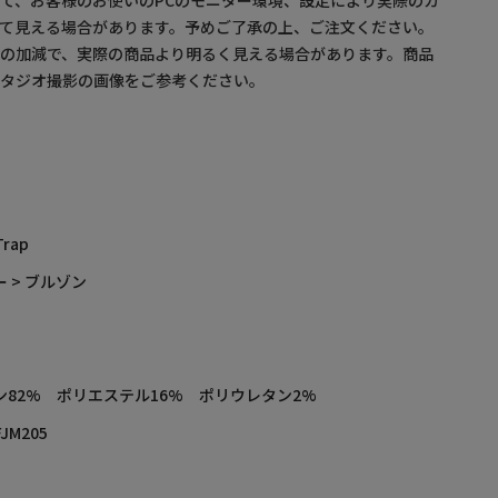
て、お客様のお使いのPCのモニター環境、設定により実際のカ
て見える場合があります。予めご了承の上、ご注文ください。
の加減で、実際の商品より明るく見える場合があります。商品
スタジオ撮影の画像をご参考ください。
Trap
 > ブルゾン
ン82% ポリエステル16% ポリウレタン2%
FJM205