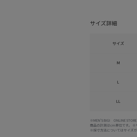
サイズ詳細
サイズ
M
L
LL
※MEN'S BIGI ONLIN
商品の計測はcm単位です。 
※採寸方法については
サイズ