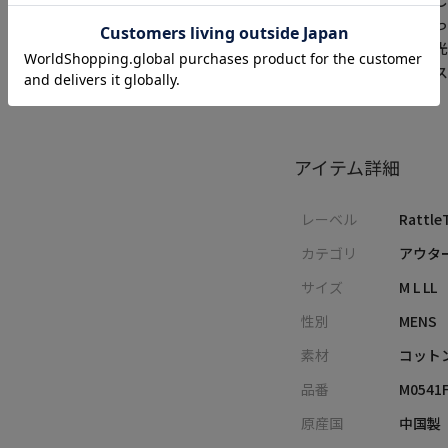
※商品の色味につきまし
ラーと画像の色味が違っ
※屋外での撮影画像は光
の色味は生地アップ・
アイテム詳細
レーベル
Rattle
カテゴリ
アウター
サイズ
M L LL
性別
MENS
素材
コット
品番
M0541
原産国
中国製