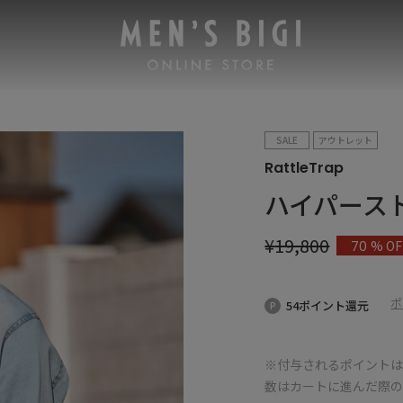
SALE
アウトレット
RattleTrap
ハイパース
¥
19,800
% OF
70
ポ
54ポイント還元
※付与されるポイントは
数はカートに進んだ際