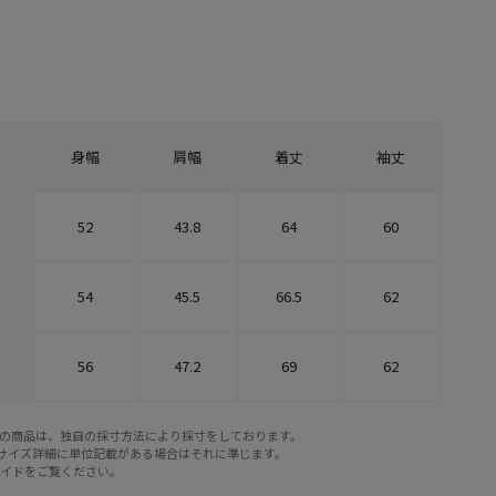
身幅
肩幅
着丈
袖丈
52
43.8
64
60
54
45.5
66.5
62
56
47.2
69
62
E STOREの商品は、独自の採寸方法により採寸をしております。
※サイズ詳細に単位記載がある場合はそれに準じます。
ガイド
をご覧ください。