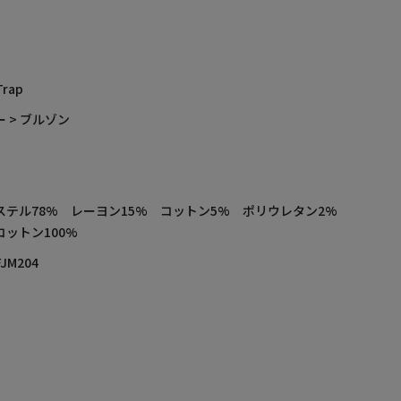
Trap
 > ブルゾン
ステル78% レーヨン15% コットン5% ポリウレタン2%
コットン100%
FJM204