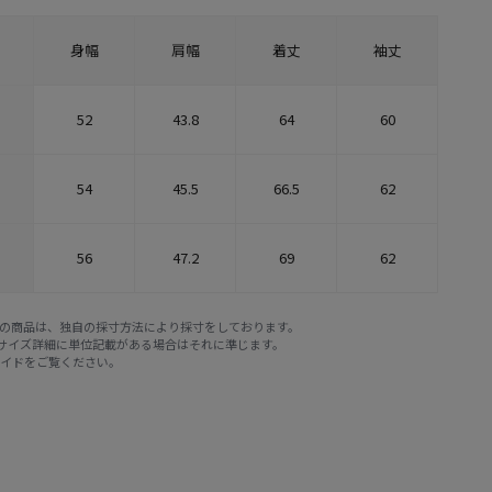
身幅
肩幅
着丈
袖丈
52
43.8
64
60
54
45.5
66.5
62
56
47.2
69
62
E STOREの商品は、独自の採寸方法により採寸をしております。
※サイズ詳細に単位記載がある場合はそれに準じます。
ガイド
をご覧ください。