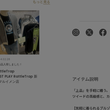
もっと
見る
4.02.28
商品入荷しました！
ttleTrap
ST PLAY RattleTrap 新
アイテム説明
マルイメン店
「上品」を手軽に纏う。
ツイードの高級感と、カ
【気軽に着られるブル