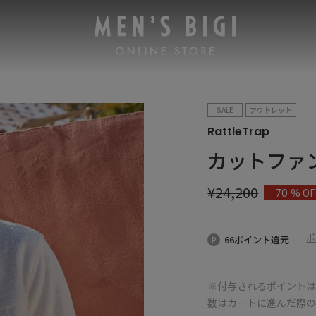
SALE
アウトレット
RattleTrap
カットファ
¥
24,200
% OF
70
ポ
66ポイント還元
※付与されるポイントは
数はカートに進んだ際