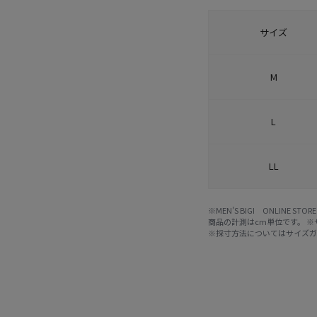
サイズ
M
L
LL
※MEN'S BIGI ONLIN
商品の計測はcm単位です。 
※採寸方法については
サイズ