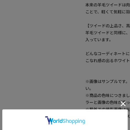
本来の羊毛ツイードは
ことで、軽くて気軽に羽
【ツイードの上品さ、
羊毛ツイードと同様に
入っています。
どんなコーディネートに
こなれ感の出るホワイ
※画像はサンプルです
い。
※商品の色味につきまし
ラーと画像の色味が違っ
※屋外での撮影画像は光
の色味は生地アップ・