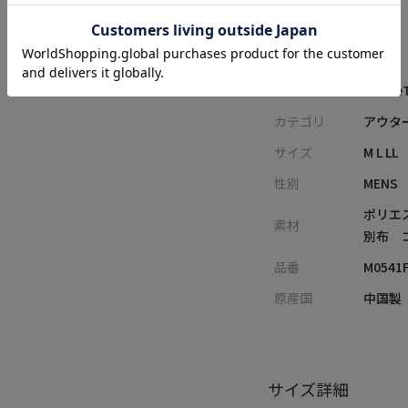
アイテム詳細
レーベル
Rattle
カテゴリ
アウター
サイズ
M L LL
性別
MENS
ポリエ
素材
別布 
品番
M0541
原産国
中国製
サイズ詳細