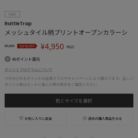
SALE
RattleTrap
メッシュタイル柄プリントオープンカラーシ
¥
4,950
¥
9,900
% OFF
50
（税込）
45ポイント還元
ポイントプログラムについて
※付与されるポイントは会員クラスやキャンペーンにより異なります。正しい
ポイント数はカートに進んだ際の表示をご確認ください
色とサイズを選択
お気に入りに追加
過去の購入商品をみる