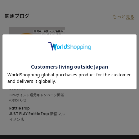
※屋外での撮影画像は光の加減で、実際の商品より明るく見える
場合が御座います。商品の色味は生地アップ・スタジオ撮影の画
関連ブログ
もっと
見る
像をご参考下さい。
2024.05.17
10％ポイント還元キャンペーン開催
のお知らせ
RattleTrap
JUST PLAY RattleTrap 新宿マル
イメン店