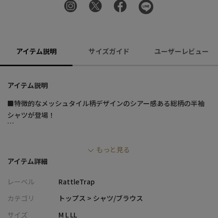
アイテム説明
サイズガイド
ユーザーレビュー
アイテム説明
■特徴的なメッシュタイル柄デザインのシアー感ある総柄の半袖
シャツが登場！
【素材/デザイン】
もっと見る
ポリエステル100%の素材を使用。皺になりにくく、肌触りが特徴
アイテム詳細
です。
ゆったりとしたシルエットと軽やかな素材感で、リラックス感あ
レーベル
RattleTrap
ふれる仕上がり。
程よくゆとりを持たせたシルエットでリラックス感のある雰囲気
カテゴリ
トップス > シャツ/ブラウス
に◎。
サイズ
M L LL