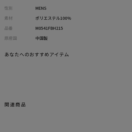
特徴的なメッシュタイル柄のデザインながらもスタイリングをま
性別
MENS
とめやすいカラーに仕上げました。
素材
ポリエステル100%
品番
M0541FBH215
【スタイリング】
無地のTシャツの上にサッと羽織ったラフなコーディネートがおす
原産国
中国製
すめ。
ショーツやサンダルを合わせたリゾートスタイルも素敵です。
あなたへのおすすめアイテム
デニムでカジュアルな合わせはもちろん、ボタンを留めてイージ
ースラックスなどを合わせたキレイ目カジュアルなスタイリング
も
【画像に関するご注意】
※画像はサンプルです。仕様が変更になることがありますのであ
関連商品
らかじめご了承ください。
※商品の色味につきまして、お客様のお使いのPCのモニター環
境、設定により実際のカラーと画像の色味が違って見える場合が
御座います。予めご了承の上、ご注文下さい。