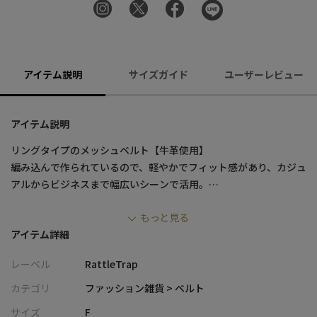
アイテム説明
サイズガイド
ユーザーレビュー
アイテム説明
リングタイプのメッシュベルト【牛革使用】
編み込んで作られているので、軽やかでフィット感があり、カジュ
アルからビジネスまで幅広いシーンで活用。
もっと見る
※画像はサンプルです。仕様が変更になることがありますのであ
アイテム詳細
らかじめご了承ください。
※商品の色味につきまして、お客様のお使いのPCのモニター環
レーベル
RattleTrap
境、設定により実際のカラーと画像の色味が違って見える場合が
あります。予めご了承の上、ご注文ください。
カテゴリ
ファッション雑貨 > ベルト
※屋外での撮影画像は光の加減で、実際の商品より明るく見える
サイズ
F