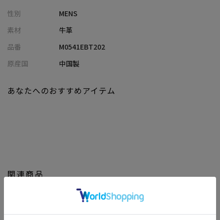
場合があります。商品の色味は生地アップ・スタジオ撮影の画像
性別
MENS
をご参考ください。
素材
牛革
品番
M0541EBT202
原産国
中国製
あなたへのおすすめアイテム
関連商品