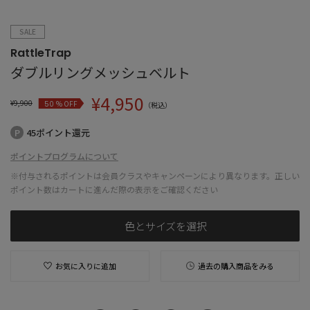
SALE
RattleTrap
ダブルリングメッシュベルト
¥
4,950
¥
9,900
% OFF
50
（税込）
45ポイント還元
ポイントプログラムについて
※付与されるポイントは会員クラスやキャンペーンにより異なります。正しい
ポイント数はカートに進んだ際の表示をご確認ください
色とサイズを選択
お気に入りに追加
過去の購入商品をみる