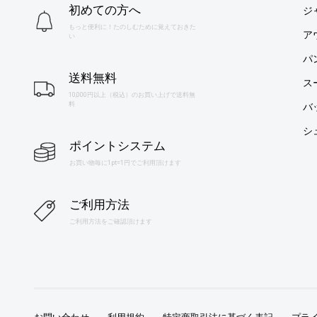
初めての方へ
ジ
もっと便利に！たのしむために覚えておきた
ア
い
パ
送料無料
ス
10,000円以上（税込）のお買い上げで送料無
料
バ
シ
ポイントシステム
お買い物毎に1pt=1円でご利用頂けます
ご利用方法
ご利用方法をご確認頂けます