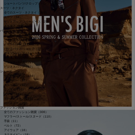
ショートパンツ/クロップドパンツ（45）
スーツ・ネクタイ
全てのスーツ・ネクタイ（299）
スーツ（34）
セットアップ/スリーピース（25）
ネクタイ（231）
バッグ
全てのバッグ（427）
ショルダーバッグ（165）
トートバッグ（112）
バックパック/リュック（27）
ボストンバッグ（1）
ボディバッグ/ウエストポーチ（81）
クラッチバッグ（29）
ビジネスバッグ（12）
シューズ
全てのシューズ（174）
スニーカー（67）
スリッポン（22）
サンダル（16）
ブーツ（10）
ドレスシューズ（35）
ローファー（20）
ファッション雑貨
全てのファッション雑貨（306）
マフラー/ストール/スヌード（110）
手袋（11）
ベルト（72）
アイウェア（16）
ネクタイピン（18）