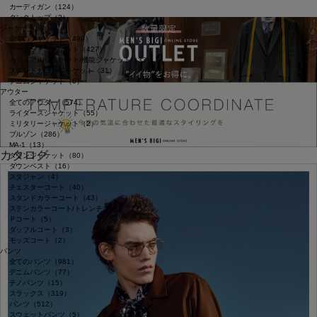
カーディガン（124）
タンクトップ（2）
ジャケット
全てのジャケット（499）
テーラードジャケット（427）
カジュアルジャケット/機能ジャケット（33）
スタンドカラージャケット（31）
デニムジャケット（6）
アウター
全てのアウター（574）
ライダースジャケット（55）
ミリタリージャケット（2）
ブルゾン（286）
MA-1（13）
カタログ
ダウンジャケット（80）
ダウンベスト（16）
スタジャン（4）
チェスターコート（40）
スタンドカラーコート（43）
ステンカラーコート/トレンチコート（27）
Ｐコート（5）
ダッフルコート（3）
モッズコート（2）
パンツ
全てのパンツ（981）
デニムパンツ（77）
チノパンツ（15）
スラックス（319）
パンツ（512）
スウェットパンツ（5）