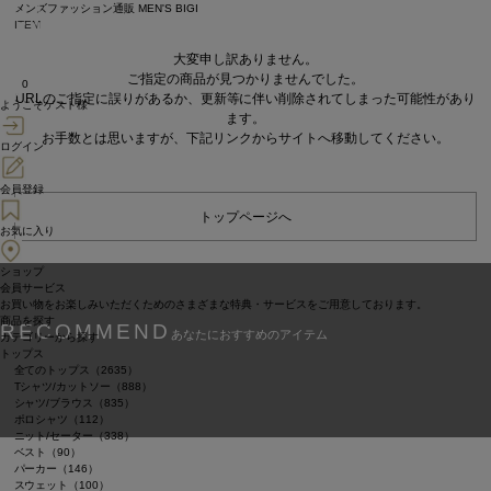
メンズファッション通販 MEN'S BIGI
ITEM
大変申し訳ありません。
ご指定の商品が見つかりませんでした。
0
URLのご指定に誤りがあるか、更新等に伴い削除されてしまった可能性があり
ようこそゲスト様
ます。
お手数とは思いますが、下記リンクからサイトへ移動してください。
ログイン
会員登録
トップページへ
お気に入り
ショップ
会員サービス
お買い物をお楽しみいただくためのさまざまな特典・サービスをご用意しております。
商品を探す
RECOMMEND
あなたにおすすめのアイテム
カテゴリーから探す
トップス
全てのトップス（2635）
Tシャツ/カットソー（888）
シャツ/ブラウス（835）
ポロシャツ（112）
ニット/セーター（338）
ベスト（90）
パーカー（146）
スウェット（100）