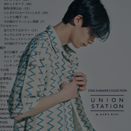
ポケットチーフ（46）
財布/名刺入れ（12）
バンダナ/スカーフ/ハンカチ（16）
ソックス/靴下（9）
その他のファッション雑貨（7）
アクセサリー
全てのアクセサリー（17）
ネックレス/チョーカー（12）
ブレスレット/バングル（4）
その他のアクセサリー（1）
帽子
全ての帽子（73）
キャップ（30）
ハット（37）
ハンチング_ベレー帽（6）
その他
全てのその他（1）
定番商品
セール
予約
アウトレット
新着商品
ランキング
ブランドから探す
MEN’S BIGI
UNION STATION
RattleTrap
FUSE
CROWDED CLOSET