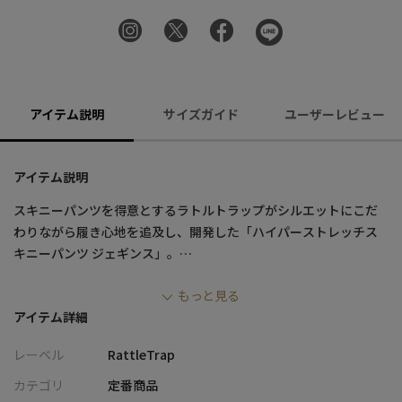
アイテム説明
サイズガイド
ユーザーレビュー
アイテム説明
スキニーパンツを得意とするラトルトラップがシルエットにこだ
わりながら履き心地を追及し、開発した「ハイパーストレッチス
キニーパンツ ジェギンス」。
もっと見る
レザージャケットからキレイめシャツまで何でも合わせられる最
アイテム詳細
強ボトム。
オールシーズン使える生地感なので、色違いでゲットしてほしい
レーベル
RattleTrap
アイテムです。
1度履いたらやめられなくなる履き心地。是非この履き心地を体感
カテゴリ
定番商品