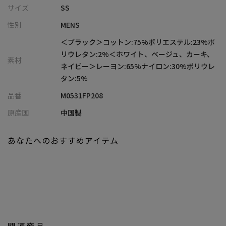
してください！
サイズ
SS
性別
MENS
ブラックは定番のハイパーストレッチデニム生地を使用し、安定
の履き心地。
＜ブラック＞コットン:75%ポリエステル:23%ポ
新色のホワイト、ベージュ、カーキはN/R（ナイロン/レーヨン）
リウレタン:2%＜ホワイト、ベージュ、カーキ、
素材
ツイルストレッチ生地を使用しており、よりなめらかな生地感を
ネイビー＞レーヨン:65%ナイロン:30%ポリウレ
実現。
タン:5%
品番
M0531FP208
【画像に関するご注意】
※画像はサンプルです。仕様が変更になることがありますのであ
原産国
中国製
らかじめご了承ください。
※商品の色味につきまして、お客様のお使いのPCのモニター環
あなたへのおすすめアイテム
境、設定により実際のカラーと画像の色味が違って見える場合が
御座います。予めご了承の上、ご注文下さい。
※屋外での撮影画像は光の加減で、実際の商品より明るく見える
場合が御座います。商品の色味は生地アップ・スタジオ撮影の画
像をご参考下さい。
関連商品