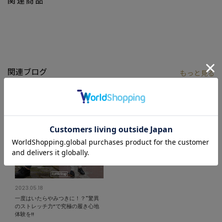
関連ブログ
もっと
見る
2023.05.18
一度はいたらやみつきに！？"驚異
のストレッチ力”で究極の履き心地
体験を!!