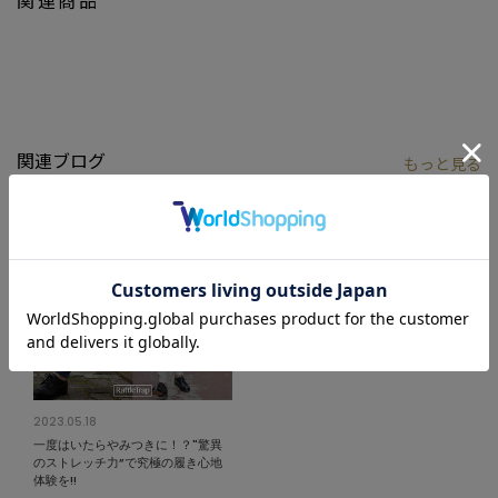
関連ブログ
もっと
見る
2023.05.18
一度はいたらやみつきに！？"驚異
のストレッチ力”で究極の履き心地
体験を!!