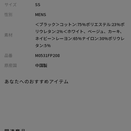
してください！
サイズ
SS
性別
MENS
ブラックは定番のハイパーストレッチデニム生地を使用し、安定
の履き心地。
＜ブラック＞コットン:75%ポリエステル:23%ポ
新色のホワイト、ベージュ、カーキはN/R（ナイロン/レーヨン）
リウレタン:2%＜ホワイト、ベージュ、カーキ、
素材
ツイルストレッチ生地を使用しており、よりなめらかな生地感を
ネイビー＞レーヨン:65%ナイロン:30%ポリウレ
実現。
タン:5%
品番
M0531FP208
【画像に関するご注意】
※画像はサンプルです。仕様が変更になることがありますのであ
原産国
中国製
らかじめご了承ください。
※商品の色味につきまして、お客様のお使いのPCのモニター環
あなたへのおすすめアイテム
境、設定により実際のカラーと画像の色味が違って見える場合が
御座います。予めご了承の上、ご注文下さい。
※屋外での撮影画像は光の加減で、実際の商品より明るく見える
場合が御座います。商品の色味は生地アップ・スタジオ撮影の画
像をご参考下さい。
関連商品