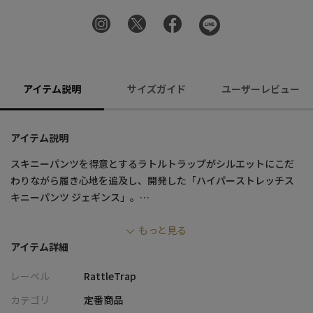
アイテム説明
サイズガイド
ユーザーレビュー
アイテム説明
スキニーパンツを得意とするラトルトラップがシルエットにこだ
わりながら履き心地を追及し、開発した「ハイパーストレッチス
キニーパンツ ジェギンス」。
もっと見る
レザージャケットからキレイめシャツまで何でも合わせられる最
アイテム詳細
強ボトム。
オールシーズン使える生地感なので、色違いでゲットしてほしい
レーベル
RattleTrap
アイテムです。
1度履いたらやめられなくなる履き心地。是非この履き心地を体感
カテゴリ
定番商品