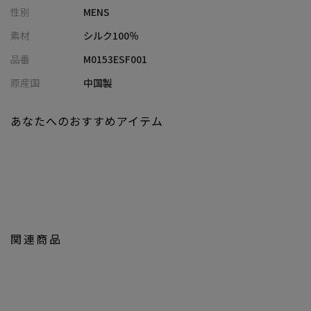
性別
MENS
着いた華やかさを醸し出します。
素材はシルク100％。
素材
シルク100％
なめらかで高級感のある風合いが特徴で、上品な光沢としっとり
品番
M0153ESF001
とした手触が、洗練された胸元を演出します。
原産国
中国製
【シルエット】
使いやすいスクエア型のポケットチーフ。
あなたへのおすすめアイテム
30～45cmというチーフの平均的なサイズ感の中でも、やや小さめ
のサイズ感なので、胸ポケットの中でもたつきにくく収まりの良
いサイズ感です。
さまざまな折り方に対応し、胸元に洗練されたアクセントをプラ
スできます。
【ディテール】
関連商品
織柄でペイズリーを表現した程よい主張の柄なので、シンプル～
やや柄のあるスーツまで、様々なスーツとのコーディネートが可
能です。
合わせるネクタイとは同柄のセット使いで統一感のあるスタイル