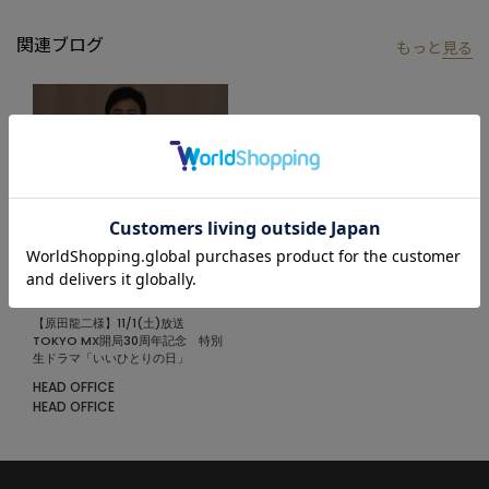
がとくにおすすめです。
関連ブログ
もっと
見る
同柄同素材ネクタイ
：M0153ENT001
※照明・光の加減、PCやスマートフォンなどの環境により、製品
と画像のカラーの見え方が異なる場合がございます。
※画像はサンプルのため、色味やサイズ等の仕様が変更になる場
合がございます。
※サイズは弊社規定の採寸によって記載しておりますが、若干の
個体差が生じる場合がございます。
2025.11.13
【原田龍二様】11/1(土)放送
TOKYO MX開局30周年記念 特別
生ドラマ「いいひとりの日」
HEAD OFFICE
HEAD OFFICE