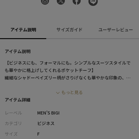
アイテム説明
サイズガイド
ユーザーレビュー
アイテム説明
【ビジネスにも、フォーマルにも。シンプルなスーツスタイルで
も華やかに格上げしてくれるポケットチーフ】
繊細なシャドーペイズリー柄がさりげなくも華やかな印象の、シ
ルク100％の上質素材を使用したチーフ。
もっと見る
ビジネスシーンはもちろん、結婚式やパーティー、セレモニーと
アイテム詳細
いったフォーマルな場にも対応します。
レーベル
MEN’S BIGI
【デザイン／素材】
デザインには、控えめながら印象的なシャドーペイズリー柄を使
カテゴリ
ビジネス
用。
サイズ
F
光の角度によって浮かび上がるような繊細な模様が、大人の落ち