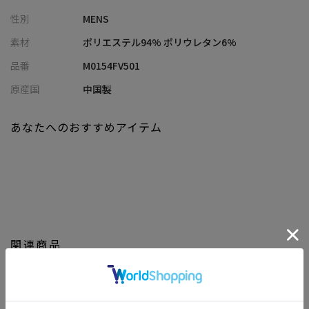
【デザイン/素材】
性別
MENS
滑らかでしっとりとした微光沢感のあるフェイクスエード素材を
使用。
素材
ポリエステル94% ポリウレタン6%
上品な佇まいで、カジュアルにもきれいめにも合わせやすいのが
品番
M0154FV501
魅力です。
ボリューム感があるのに軽量で温かく、総裏仕様に加え、軽くて
原産国
中国製
保温性に優れた機能中綿を採用。
寒い季節も快適に過ごせる、スポーティすぎない高級感漂う中綿
あなたへのおすすめアイテム
ベストです。
【シルエット】
ややゆったりしたリラックス感のあるシルエット。
厚手のニットなども下に気兼ねなく着込めるサイズ感で、程よい
抜け感を与えます。
関連商品
【ディテール】
前開きは着脱しやすいドットボタンを採用し、ミニマルで洗練さ
れた印象に。
裾のドローコードを絞ればシルエットの変化を楽しめ、フロント