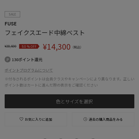
SALE
FUSE
フェイクスエード中綿ベスト
¥
14,300
¥
28,600
% OFF
50
（税込）
130ポイント還元
ポイントプログラムについて
※付与されるポイントは会員クラスやキャンペーンにより異なります。正しい
ポイント数はカートに進んだ際の表示をご確認ください
色とサイズを選択
お気に入りに追加
過去の購入商品をみる