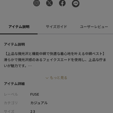
アイテム説明
サイズガイド
ユーザーレビュー
アイテム説明
【上品な微光沢と機能中綿で快適な着心地を叶える中綿ベスト】
滑らかで微光沢感のあるフェイクスエードを使用し、上品な佇ま
いが魅力です。
軽量で保温性に優れた機能中綿を総裏仕様で採用し、寒い季節も
もっと見る
快適に過ごせます。
アイテム詳細
ややゆったりしたシルエットは厚手のニットも着込めるのがポイ
ント。
レーベル
FUSE
コートやブルゾンより、気軽でミニマルなレイヤードスタイルを
楽しめる一着です。
カテゴリ
カジュアル
サイズ
2 3