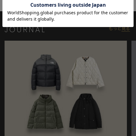
のカンガルーポケットは手元を温めるのにも便利です。
モデル:身長:181cm バスト:89cm ウエスト:67cm ヒップ:89cm 着
用サイズ:03(L)
JOURNAL
もっと
見る
※照明・光の加減、PCやスマートフォンなどの環境により、製品
と画像のカラーの見え方が異なる場合がございます。
※画像はサンプルのため、色味やサイズ等の仕様が変更になる場
合がございます。
※サイズは弊社規定の採寸によって記載しておりますが、若干の
個体差が生じる場合がございます。