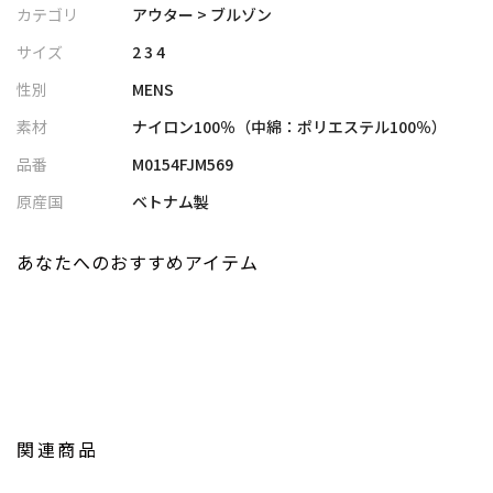
GORE-TEX LABS」の30デニール生地を採用。軽くて程よいハリ感
カテゴリ
アウター > ブルゾン
があり、動きやすさも抜群。裏地には滑らかなPERTEX
サイズ
2 3 4
QUANTUMを使用し、中わたには海洋プラスチックを再生した化
性別
MENS
繊わたを搭載。濡れても保温性をキープするため、アクティブな
シーンにも最適です。
素材
ナイロン100％（中綿：ポリエステル100％）
品番
M0154FJM569
【ディテール】
サステナブルなパターン設計「SYN-GRID」により廃棄を削減。前
原産国
ベトナム製
振り袖で動きやすく、裾のドローコードでシルエットの調整も可
能。フードは襟に収納できるビルトイン仕様で、スタンドカラー
あなたへのおすすめアイテム
としても着用可能です。両腰にはハンドウォーマーポケット、内
側にはファスナー付きポケットを備え、機能性と実用性を高次元
で融合しています。
【GOLDWIN】
スキーやアウトドアとともに歩んできた経験から、ミニマルなデ
ザインと合理性・快適性・利便性が融合したプロダクトを提案す
関連商品
る日本発のブランド。「Ski」「Outdoor」「Athletic」
「Motorcycle」「Lifestyle」「C3fit」の6つのカテゴリーを展