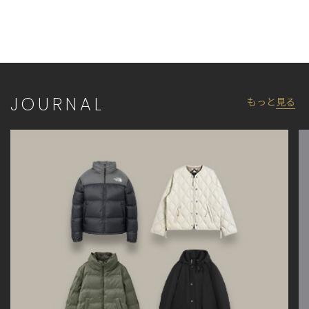
開。
【サイズ】
02：メーカーサイズ表記2
03：メーカーサイズ表記3
04：メーカーサイズ表記4
JOURNAL
もっと
見る
【メーカー品番】
GL25331
※照明・光の加減、PCやスマートフォンなどの環境により、製品
と画像のカラーの見え方が異なる場合がございます。
※画像はサンプルのため、色味やサイズ等の仕様が変更になる場
合がございます。
※サイズは弊社規定の採寸によって記載しておりますが、若干の
個体差が生じる場合がございます。