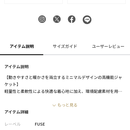
アイテム説明
サイズガイド
ユーザーレビュー
アイテム説明
【動きやすさと暖かさを両立するミニマルデザインの高機能ジャ
ケット】
軽量性と柔軟性による快適な着心地に加え、環境配慮素材を用い
たGOLDWINのインサレーションジャケット。街からアウトドアま
もっと見る
で幅広いシーンで活躍する、機能美あふれる一着です。
アイテム詳細
【デザイン/素材】
レーベル
FUSE
表地には、防風性と透湿性を兼ね備えた「WINDSTOPPER by