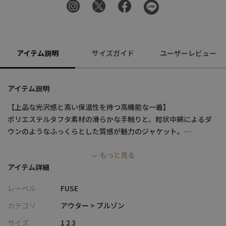
アイテム説明
サイズガイド
ユーザーレビュー
アイテム説明
【上品な光沢感と高い保温性を持つ高機能な一着】
ポリエステルタフタ素材の滑らかな手触りと、粒状中綿によるダ
ウンのようなふっくらとした質感が魅力のジャケット。
短丈・ワイドのボクシーシルエットは、トレンド感がありつつユ
もっと見る
ニセックスで着用できるシルエットです。
アイテム詳細
隠しボタンやポケットなど、細部にまでこだわったミニマルなデ
ザインです。
レーベル
FUSE
【デザイン/素材】
カテゴリ
アウター > ブルゾン
表地にポリエステルタフタ素材を使用。中綿にはダウンのような
サイズ
1 2 3