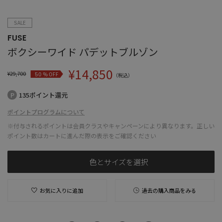
SALE
FUSE
ボクシーワイド パデットブルゾン
¥
14,850
¥
29,700
% OFF
50
（税込）
135ポイント還元
ポイントプログラムについて
※付与されるポイントは会員クラスやキャンペーンにより異なります。正しい
ポイント数はカートに進んだ際の表示をご確認ください
色とサイズを選択
お気に入りに追加
過去の購入商品をみる