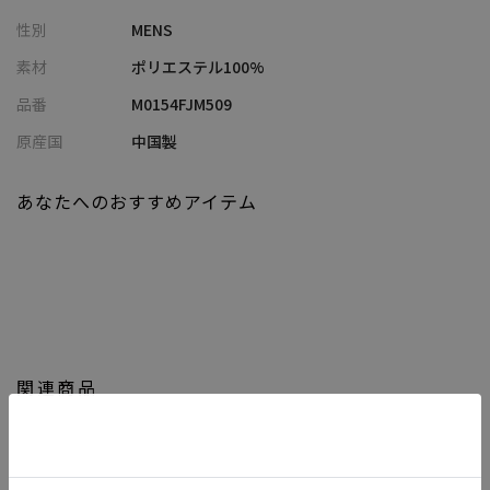
膨らみと蓄熱性・保温性の機能がある粒状中綿を仕様。
性別
MENS
軽量で暖かく、高級感のある仕上がりになっています。真冬でも
快適に着用いただける、ファッション性と実用性を兼ね備えた一
素材
ポリエステル100%
着です。
品番
M0154FJM509
【シルエット】
原産国
中国製
短丈ワイドのBOXYシルエットは、ジェンダーレスでトレンド感の
ある着こなしを演出します。
あなたへのおすすめアイテム
ゆったりとしたサイジングで、リラックス感のある着心地です。
【ディテール】
前開きの隠しドットボタンやファスナーが隠れる仕様は、ミニマ
ルで洗練された印象。
裾のドローコードでシルエットの変化を楽しめます。
フロントサイドにはポケットが2つあり、寒いときに手を温めた
関連商品
り、小物を入れたりするのに便利です。
モデル:身長:181cm バスト:89cm ウエスト:67cm ヒップ:89cm 着
用サイズ:03(L)