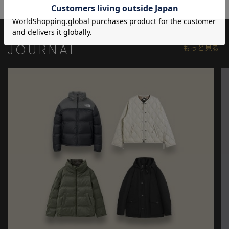
※照明・光の加減、PCやスマートフォンなどの環境により、製品
と画像のカラーの見え方が異なる場合がございます。
※画像はサンプルのため、色味やサイズ等の仕様が変更になる場
JOURNAL
もっと
見る
合がございます。
※サイズは弊社規定の採寸によって記載しておりますが、若干の
個体差が生じる場合がございます。