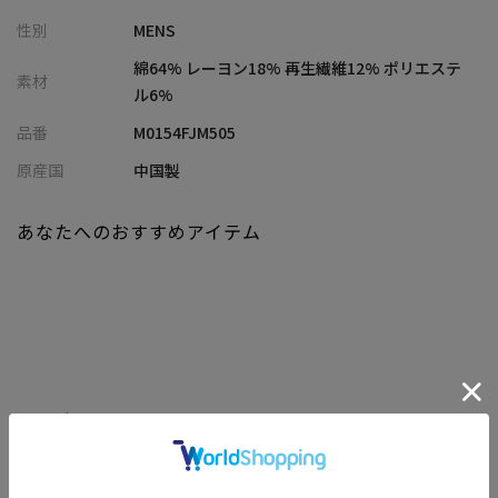
シャツジャケット。
性別
MENS
中肉の生地で見た目にも温かみがあり、奥行きのあるオンブレー
チェック柄が、秋冬の着こなしにさりげない個性をプラスしてく
綿64% レーヨン18% 再生繊維12% ポリエステ
素材
れます。
ル6%
品番
M0154FJM505
【シルエット】
ややゆとりを持たせたサイズ感で、体型を拾いにくくストレスフ
原産国
中国製
リーな着心地を実現しました。
リラックス感のあるシルエットが、こなれた印象。
あなたへのおすすめアイテム
アウターとしても、コートなどのインナーとしても着まわせる汎
用性の高いアイテムです。
【ディテール】
フロントZIPはメタル素材で、機能性がありつつ程よく目を引くデ
ザインポイント。
胸に大き目のフラップ付きポケットを、両サイドにシームポケッ
関連商品
トを配し、ワークウェアのディテールを踏襲しながら機能性を持
たせたデザインです。
軽いアウターとして、また寒い季節にはコートなどのインナーと