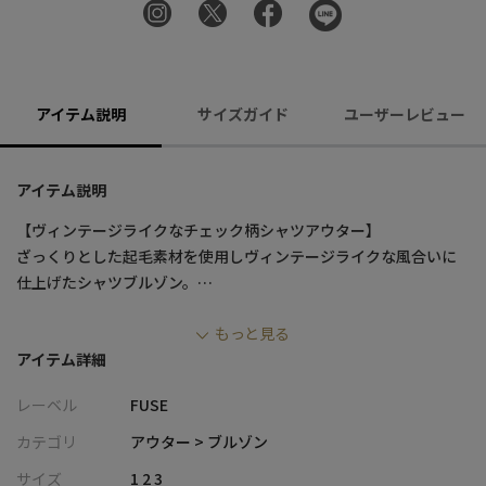
アイテム説明
サイズガイド
ユーザーレビュー
アイテム説明
【ヴィンテージライクなチェック柄シャツアウター】
ざっくりとした起毛素材を使用しヴィンテージライクな風合いに
仕上げたシャツブルゾン。
落ち着いたシックなカラーリングのオンブレーチェック柄が目を
もっと見る
引く一着です。
アイテム詳細
肌寒くなる季節のライトアウターとして、またシャツのように1枚
のトップスとして、幅広い着こなしが楽しめるのも魅力です。
レーベル
FUSE
【デザインと素材】
カテゴリ
アウター > ブルゾン
フロントZIPのワークシャツをベースにデザインしたカジュアルな
サイズ
1 2 3