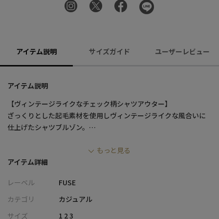
アイテム説明
サイズガイド
ユーザーレビュー
アイテム説明
【ヴィンテージライクなチェック柄シャツアウター】
ざっくりとした起毛素材を使用しヴィンテージライクな風合いに
仕上げたシャツブルゾン。
落ち着いたシックなカラーリングのオンブレーチェック柄が目を
もっと見る
引く一着です。
アイテム詳細
肌寒くなる季節のライトアウターとして、またシャツのように1枚
のトップスとして、幅広い着こなしが楽しめるのも魅力です。
レーベル
FUSE
【デザインと素材】
カテゴリ
カジュアル
フロントZIPのワークシャツをベースにデザインしたカジュアルな
サイズ
1 2 3