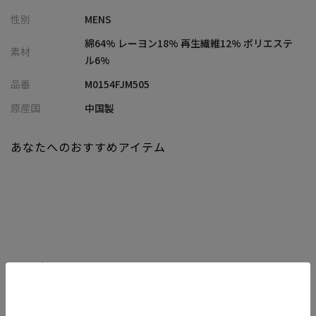
シャツジャケット。
性別
MENS
中肉の生地で見た目にも温かみがあり、奥行きのあるオンブレー
チェック柄が、秋冬の着こなしにさりげない個性をプラスしてく
綿64% レーヨン18% 再生繊維12% ポリエステ
素材
れます。
ル6%
品番
M0154FJM505
【シルエット】
ややゆとりを持たせたサイズ感で、体型を拾いにくくストレスフ
原産国
中国製
リーな着心地を実現しました。
リラックス感のあるシルエットが、こなれた印象。
あなたへのおすすめアイテム
アウターとしても、コートなどのインナーとしても着まわせる汎
用性の高いアイテムです。
【ディテール】
フロントZIPはメタル素材で、機能性がありつつ程よく目を引くデ
ザインポイント。
胸に大き目のフラップ付きポケットを、両サイドにシームポケッ
関連商品
トを配し、ワークウェアのディテールを踏襲しながら機能性を持
たせたデザインです。
軽いアウターとして、また寒い季節にはコートなどのインナーと