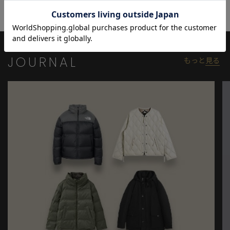
して、幅広いシーンで着用できます。
モデル:身長:181cm バスト:89cm ウエスト:67cm ヒップ:89cm 着
用サイズ:03(L)
JOURNAL
もっと
見る
※照明・光の加減、PCやスマートフォンなどの環境により、製品
と画像のカラーの見え方が異なる場合がございます。
※画像はサンプルのため、色味やサイズ等の仕様が変更になる場
合がございます。
※サイズは弊社規定の採寸によって記載しておりますが、若干の
個体差が生じる場合がございます。