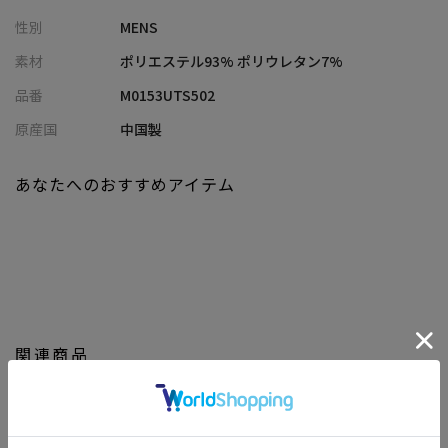
さらに、吸水速乾機能があり、汗ばむ季節にもサラッと快適です。
性別
MENS
【シルエット】
素材
ポリエステル93% ポリウレタン7%
体にまとわりつきにくい、リラックス感のあるルーズシルエット
品番
M0153UTS502
を採用。
裾口にはスピンドル（コード）が付いており、絞ることでシルエ
原産国
中国製
ットの変化も楽しめます。
あなたへのおすすめアイテム
【ディテール】
裾部分のドローコード仕様がポイント。
アンダーウェアの上からサラッと羽織れるほか、盛夏の1枚着とし
ても活躍する、シーズンレスな万能Tシャツです。
モデル:身長:181cm バスト:89cm ウエスト:67cm ヒップ:89cm 着
用サイズ:03(L)
関連商品
※照明・光の加減、PCやスマートフォンなどの環境により、製品
と画像のカラーの見え方が異なる場合がございます。
※画像はサンプルのため、色味やサイズ等の仕様が変更になる場