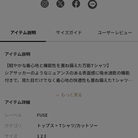
アイテム説明
サイズガイド
ユーザーレビュー
アイテム説明
【軽やかな着心地と機能性を兼ね備えた万能Tシャツ】
シアサッカーのようなニュアンスのある表面感に吸水速乾の機能
付きで、見た目だけでなく着心地の快適性も兼ね備えたTシャツ。
ウエストのドローコードにより、シルエットアレンジも楽しめる1
もっと見る
枚です。
アイテム詳細
【デザイン/素材】
レーベル
FUSE
細かな凹凸感が特徴のシアサッカー調ポリエステル素材を使用。
ポリウレタン混紡で適度な伸縮性とキックバック性があり、快適
カテゴリ
トップス > Tシャツ/カットソー
な着心地を実現。
サイズ
1 2 3