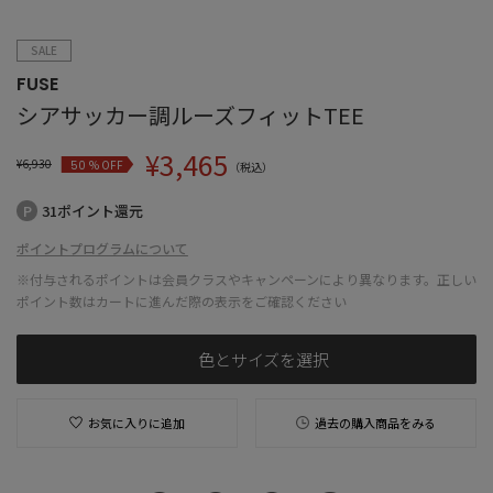
SALE
FUSE
シアサッカー調ルーズフィットTEE
¥
3,465
¥
6,930
% OFF
50
（税込）
31ポイント還元
ポイントプログラムについて
※付与されるポイントは会員クラスやキャンペーンにより異なります。正しい
ポイント数はカートに進んだ際の表示をご確認ください
色とサイズを選択
お気に入りに追加
過去の購入商品をみる