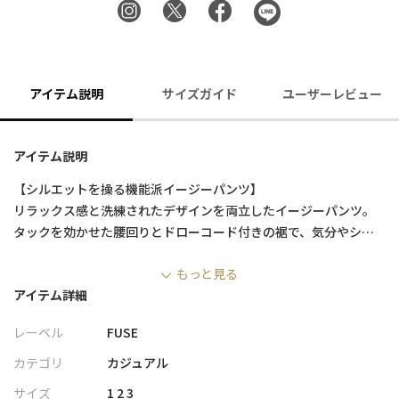
アイテム説明
サイズガイド
ユーザーレビュー
アイテム説明
【シルエットを操る機能派イージーパンツ】
リラックス感と洗練されたデザインを両立したイージーパンツ。
タックを効かせた腰回りとドローコード付きの裾で、気分やシー
ンに合わせてシルエットを自在に変化させられる一本です。
もっと見る
アイテム詳細
【デザイン/素材】
ベーシックなツイル素材（ホワイト）と、カジュアルな表情のデ
レーベル
FUSE
ニム素材(ブルー/ブラック)を採用。
どちらも日常に馴染みやすく、幅広いスタイリングに対応しま
カテゴリ
カジュアル
す。
サイズ
1 2 3