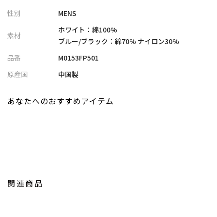
腰回りにタックを入れることで、程よいゆとりと動きやすさを確
性別
MENS
保しました。
ホワイト：綿100%
素材
【ディテール】
ブルー/ブラック：綿70% ナイロン30%
ウエストはスピンドル仕様で快適なフィット感を実現し、裾には
品番
M0153FP501
ドローコードを搭載。
シルエットをワイドにもテーパードにもアレンジできるため、ス
原産国
中国製
タイリングに変化をつけながら楽しめるのが魅力です。
腰回りのタックが生み出す自然なボリューム感も相まって、ラフ
あなたへのおすすめアイテム
でありながら洗練された雰囲気を演出します。
モデル:身長:181cm バスト:89cm ウエスト:67cm ヒップ:89cm 着
用サイズ:03(L)
※照明・光の加減、PCやスマートフォンなどの環境により、製品
と画像のカラーの見え方が異なる場合がございます。
関連商品
※画像はサンプルのため、色味やサイズ等の仕様が変更になる場
合がございます。
※サイズは弊社規定の採寸によって記載しておりますが、若干の