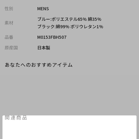
ク柄。こちらはナチュラルな綿にわずかにポリウレタンを加えほ
性別
MENS
どよいストレッチ素材になっています。
どちらも通気性のよい薄手のシアー素材で、暑い夏もさらっと快
ブルー:ポリエステル65% 綿35%
素材
適に着られる風合いです。
ブラック:綿99% ポリウレタン1%
品番
M0153FBH507
【シルエット】
肩を落としたゆるやかなドロップショルダーと、たっぷりとした
原産国
日本製
身幅でリラックス感を演出。風通しのよいオーバーサイズが、夏
らしいラフさと都会的なこなれ感を両立します。
あなたへのおすすめアイテム
【ディテール】
胸ポケット付きで利便性を確保しつつ、襟裏にはFUSEらしい機能
的アクセントとしてリフレクターコードをプラス。ワークテイス
トをさりげなく効かせた、大人の遊び心を感じる仕上がりです。
モデル:身長:181cm バスト:89cm ウエスト:67cm ヒップ:89cm 着
関連商品
用サイズ:03(L)
※照明・光の加減、PCやスマートフォンなどの環境により、製品