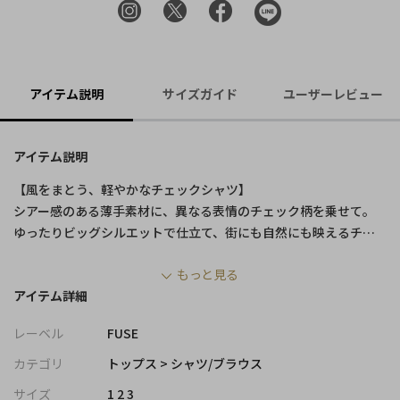
アイテム説明
サイズガイド
ユーザーレビュー
アイテム説明
【風をまとう、軽やかなチェックシャツ】
シアー感のある薄手素材に、異なる表情のチェック柄を乗せて。
ゆったりビッグシルエットで仕立て、街にも自然にも映えるチェ
ックパターンは、日常にさりげない軽やかさを添える一枚です。
もっと見る
アイテム詳細
【デザイン/素材】
タイプの異なる2種のチェック柄を採用。
レーベル
FUSE
一点は、ブルーを基調にしたヴィンテージライクなオンブレーチ
ェック、軽快なポリエステル混素材です。もう一点は、シャーリン
カテゴリ
トップス > シャツ/ブラウス
グ加工による凹凸感が特徴の、立体的なブラックベースのチェッ
サイズ
1 2 3