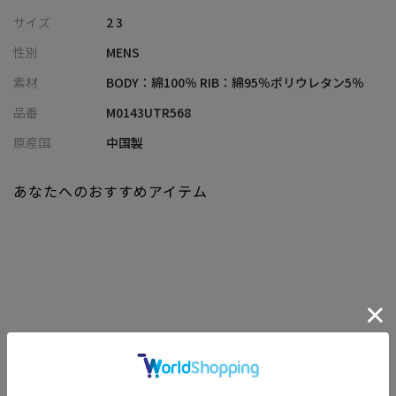
サイズ
2 3
【シルエット】
性別
MENS
サイジングにこだわり、ディテールまで丁寧に作り込まれたデザ
インは、シンプルでありながら個性を感じさせます。
素材
BODY：綿100％ RIB：綿95％ポリウレタン5％
リブもしっかりと詰まっており、きれいなラインを出すとともに
品番
M0143UTR568
防寒性もアップ。
原産国
中国製
【ディテール】
タフで厚みのある14オンス生地は、長期間の着用にも形崩れしに
あなたへのおすすめアイテム
くいタフな仕上がり。
裾に施されたピスネームもポイントとなっています。
【TRIBE WEAR】
国内外でフォトグラファー兼ディレクターとして活躍す
る”fuckingshun”と、ストリートカルチャーのトレンドセッター
である”YOPPI”こと江川芳文がディレクションする 2023 年発足の
関連商品
新ブランド。ディレクター両氏の年齢差によって生じるジェネレ
ーションギャップを逆手に取り、新たな解釈としてのオールドス
クールとニュースクールを交えたスタイルを提案するブランドで