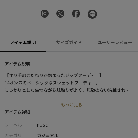
アイテム説明
サイズガイド
ユーザーレビュー
アイテム説明
【作り手のこだわりが詰まったジップフーディ―】
14オンスのベーシックなスウェットフーディー。
しっかりとした生地ながら肌触りがよく、無駄のない洗練された
デザイン・シルエットがシンプルながら目を惹く一着です。
もっと見る
アイテム詳細
【デザイン/素材】
裏地はパイル地で快適さと吸湿性を確保し、長い期間愛用いただ
レーベル
FUSE
けます。
大きめのフードは帽子の上からでもすっぽりとかぶれます。
カテゴリ
カジュアル