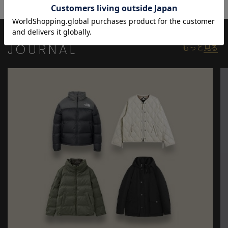
し、デジタルカモフラージュのグレーパターンを採用。
洗練されたカモ柄が、スタイリッシュな雰囲気を演出します。
ウエスト部分はゴム仕様でフィット感が良く、ストレスフリーな
履き心地を提供。
JOURNAL
もっと
見る
ミリタリーウェアの魅力を残しつつ、快適さを求めたディテール
が詰まっています。
モデル:身長:184cm バスト:94cm ウェスト:73cm ヒップ:95cm 着
用サイズ:03(L)
※照明・光の加減、PCやスマートフォンなどの環境により、製品
と画像のカラーの見え方が異なる場合がございます。
※画像はサンプルのため、色味やサイズ等の仕様が変更になる場
合がございます。
※サイズは弊社規定の採寸によって記載しておりますが、若干の
個体差が生じる場合がございます。