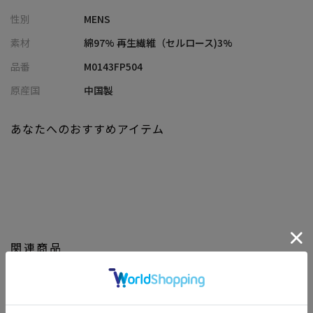
オリジナルのミリタリーデザインをベースに、ウエストイージー
性別
MENS
パンツ仕様へと改良。
都会的にモダナイズされたデザインは、シティユースからアウト
素材
綿97% 再生繊維（セルロース)3%
ドアまで幅広く対応します。
品番
M0143FP504
サイドとバックに加えて、サイドの下にもポケットを装備。
身軽に出かけたい時や、アウトドアシーンなどに最適です。
原産国
中国製
【シルエット】
あなたへのおすすめアイテム
ゆとりを持たせたリラックスシルエットが特徴。
元々のオーバーパンツデザインを継承し、動きやすさを確保しつ
つも、現代のストリートファッションにマッチする洗練されたラ
インに仕上げています。
裾にはアジャスターを装備しており、シルエットに変化を加える
ことが可能。
ルーズな印象を与えながらも、全体のシルエットが崩れないよう
関連商品
工夫されています。
【ディテール】
素材には、軽量で耐久性の高いコットンリップストップを使用