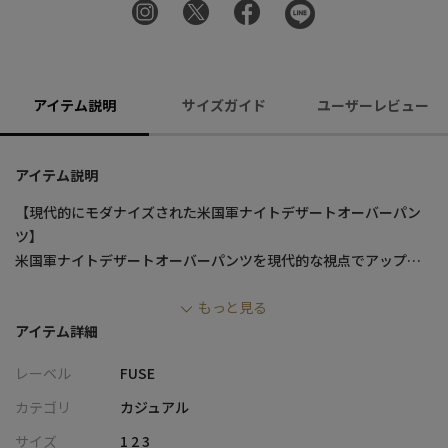
アイテム説明
サイズガイド
ユーザーレビュー
アイテム説明
【現代的にモダナイズされた米国軍ナイトデザートオーバーパン
ツ】
米国軍ナイトデザートオーバーパンツを現代的な視点でアップデ
ート。
もっと見る
FUSE的解釈で、ウエスト部分をイージーパンツ仕様にし、日常で
アイテム詳細
も履きやすくアレンジしました。
ナイトデザートオーバーパンツの歴史的なアイコニックさを保ち
レーベル
FUSE
ながら、スタイリングのしやすさを追求した一着です。
カテゴリ
カジュアル
【デザイン/素材】
サイズ
1 2 3