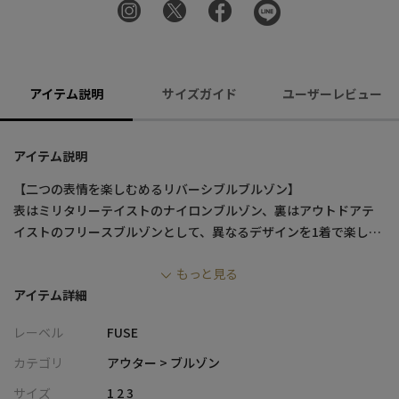
アイテム説明
サイズガイド
ユーザーレビュー
アイテム説明
【二つの表情を楽しむめるリバーシブルブルゾン】
表はミリタリーテイストのナイロンブルゾン、裏はアウトドアテ
イストのフリースブルゾンとして、異なるデザインを1着で楽しめ
るアウター。
もっと見る
デザインと機能性を両立しており、シティユースからアウトドア
アイテム詳細
シーンまで活躍します。
レーベル
FUSE
【デザイン/素材】
ナイロン面には、ミリタリーテイストを取り入れた大きなポケッ
カテゴリ
アウター > ブルゾン
トをフロントに配置。
サイズ
1 2 3