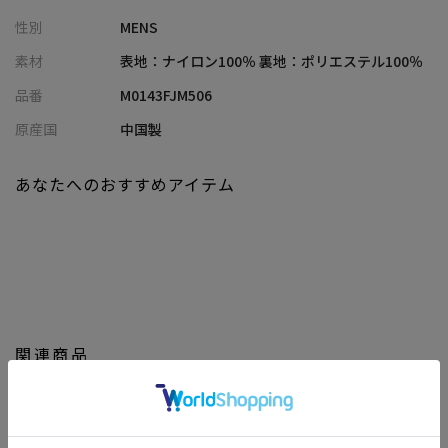
デザイン性だけでなく、実用性にも優れ、日常使いでもアウトド
性別
MENS
アでも十分な収納力を発揮します。
裏面のフリースブルゾンはアウトドアに適した暖かさと柔らかさ
素材
表地：ナイロン100％ 裏地：ポリエステル100％
を提供。
品番
M0143FJM506
その日の気分やシーンに合わせて、スタイリングを自在に楽しむ
ことができます。
原産国
中国製
【シルエット】
あなたへのおすすめアイテム
ゆったりとしたオーバーサイズのシルエットですが、裾にはアジ
ャスター付きドローコードを付けており、シルエットに変化を加
えられるとともに、風の侵入を防ぎ保温性を高めます。
時代にマッチしつつ、厚手のインナーにもすっきりと着られ、
様々なシーンで着用いただけます。
【ディテール】
関連商品
すっぽりとかぶれる大き目のフードにもドローコードを搭載して
おり、フィット感を調整することで突然の雨風にも対応します。
※照明・光の加減、PCやスマートフォンなどの環境により、製品