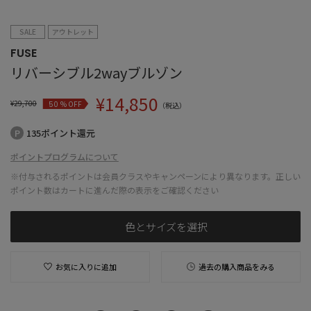
SALE
アウトレット
FUSE
リバーシブル2wayブルゾン
¥
14,850
¥
29,700
% OFF
50
（税込）
135ポイント還元
ポイントプログラムについて
※付与されるポイントは会員クラスやキャンペーンにより異なります。正しい
ポイント数はカートに進んだ際の表示をご確認ください
色とサイズを選択
お気に入りに追加
過去の購入商品をみる