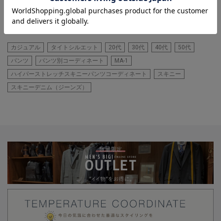
ズ M
着用カラー ブラック 着用サイ
ズ S
カジュアル
タイトシルエット
20代
30代
40代
50代
パンツ
パンツ別コーディネート
MA-1
ハイパーストレッチスキニーパンツコーディネート
スキニー
スキニーデニム（ジーンズ）