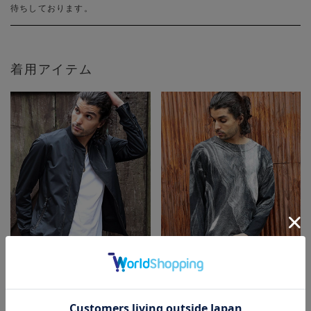
待ちしております。
着用アイテム
RattleTrap
RattleTrap
ライダース風MA-1ブルゾン
天竺編みシルクスクリーンプリン
着用カラー ブラック 着用サイ
トニット