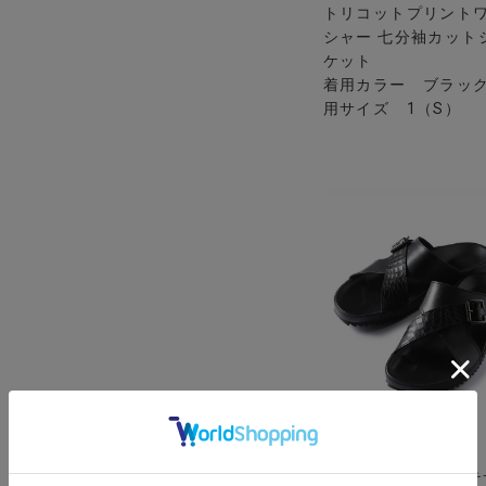
トリコットプリント
シャー 七分袖カット
ケット
着用カラー ブラック
用サイズ 1（S）
MEN’S BIGI
【Artesanos/アル