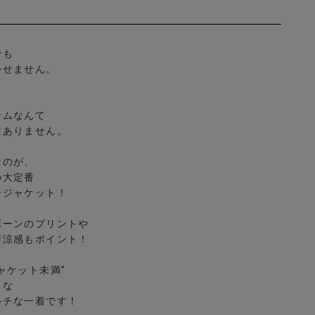
でも
かせません。
テムなんて
はありません。
なのが、
の大定番
ージャケット！
ボーンのプリントや
清涼感もポイント！
ャケット未満”
リな
ルチな一着です！