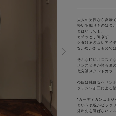
大人の男性なら夏場
軽い羽織りものは欠
とはいっても、
カチッとし過ぎず
クダけ過ぎないアイ
なかなかあるもので
そんな時にオススメ
メンズビギが誇る夏
七分袖スタンドカラ
今回は繊細なヘリン
タテシワ加工による
“カーディガン以上ジ
という表現がピッタ
外出先を選ばないマ