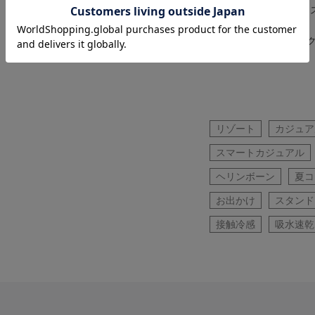
ス】別注 レザークロ
トラップサンダル
着用カラー ブラック
用サイズ 2（M）
リゾート
カジュア
スマートカジュアル
ヘリンボーン
夏コ
お出かけ
スタンド
接触冷感
吸水速乾