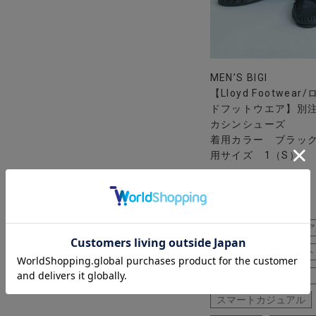
MEN’S BIGI
【Lloyd Footwear
ドフットウエア】別注
カシンシューズ
着用カラー ブラック
用サイズ 1（S）
リゾート
カジュア
シャツ
半袖カット
7分袖
スリッポン
スマートカジュアル