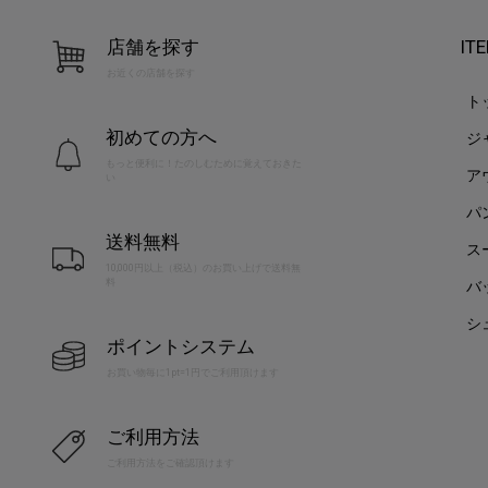
店舗を探す
IT
お近くの店舗を探す
ト
初めての方へ
ジ
もっと便利に！たのしむために覚えておきた
ア
い
パ
送料無料
ス
10,000円以上（税込）のお買い上げで送料無
料
バ
シ
ポイントシステム
お買い物毎に1pt=1円でご利用頂けます
ご利用方法
ご利用方法をご確認頂けます