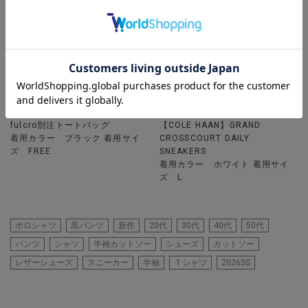
UNION STATION
UNION STATION
fulcro別注トートバッグ
【COLE HAAN】GRAND
着用カラー ブラック 着用サイ
CROSSCOURT DAILY
ズ FREE
SNEAKERS
着用カラー ホワイト 着用サイ
ズ L
ポロシャツ
黒パンツ
新作
20代
30代
40代
50代
パンツ
シャツ
半袖カットソー
シューズ
カットソー
レザーシューズ
スニーカー
半袖
Ｔシャツ
2026SS