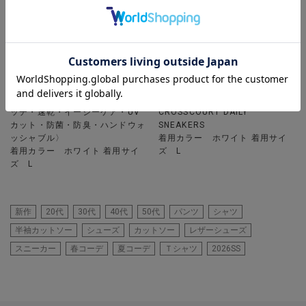
UNION STATION
UNION STATION
マルチファンクションT〈ストレ
【COLE HAAN】GRAND
ッチ・速乾・イージーケア・UV
CROSSCOURT DAILY
カット・防菌・防臭・ハンドウォ
SNEAKERS
ッシャブル〉
着用カラー ホワイト 着用サイ
着用カラー ホワイト 着用サイ
ズ L
ズ L
新作
20代
30代
40代
50代
パンツ
シャツ
半袖カットソー
シューズ
カットソー
レザーシューズ
スニーカー
春コーデ
夏コーデ
Ｔシャツ
2026SS