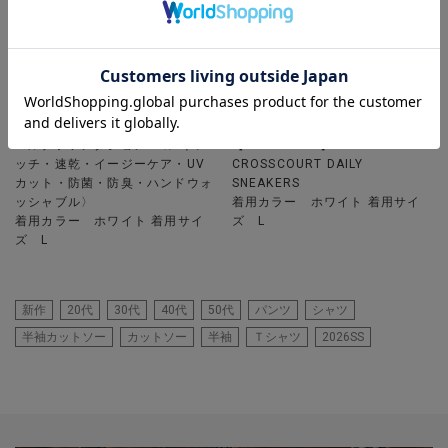
UNION STATION
UNION STATION
マルチファンクションT〈ストレ
【COLE HAAN】GRAND
ッチ・速乾・イージーケア・UV
CROSSCOURT DAILY
カット・防菌・防臭・ハンドウォ
SNEAKERS
ッシャブル〉
着用カラー ホワイト 着用サイ
着用カラー ホワイト 着用サイ
ズ L
ズ L
新作
20代
30代
40代
50代
パンツ
シャツ
半袖カットソー
カットソー
半袖
Ｔシャツ
2026SS