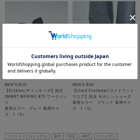
MEN’S BIGI
MEN’S BIGI
【Dickies/ディッキーズ】別注
【Lloyd Footwear/ロイドフット
SMART MERINO 875 ワークパン
ウエア】別注 モカシンシューズ
ツ
着用カラー ブラック 着用サイ
着用カラー グレー 着用サイ
ズ 1（S）
ズ 1（S）
リゾート
カジュアル
新作
別注
40代
スリッポン