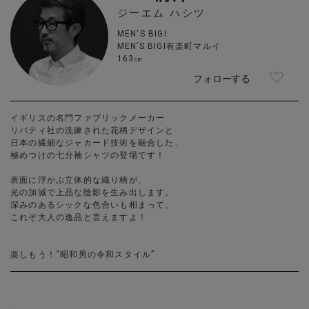
ジーエム ハシツ
MEN'S BIGI
MEN’S BIGI有楽町マルイ
163㎝
フォローする
イギリスの名門ファブリックメーカー
リバティ社の洗練された花柄デザインと
日本の繊細なジャカード技術を融合した、
極めつけの七分袖シャツの登場です！
表面に浮かぶ立体的な織り柄が、
光の加減で上品な陰影を生み出します。
深みのあるシックな色合いも相まって、
これぞ大人の逸品と言えますよ！
楽しもう！“昭和男の令和スタイル”