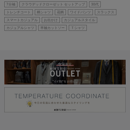
7分袖
クラウデッドクローゼット セットアップ
30代
トレンチコート
柄シャツ
花柄
ワイドパンツ
スラックス
スマートカジュアル
お出かけ
カジュアルスタイル
カジュアルシャツ
半袖カットソー
Ｔシャツ