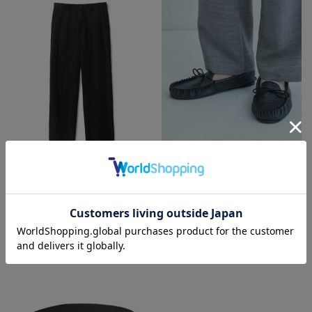
MEN’S BIGI
MEN’S BIGI
テンセルダンガリーパンツ
【Lloyd Footwear/ロイドフット
着用カラー ブラック 着用サイ
ウエア】別注 モカシンシューズ
ズ 2（M）
着用カラー ブラック 着用サイ
ズ 2（M）