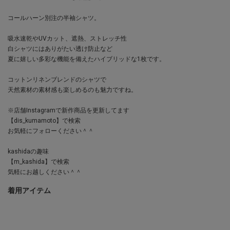
コールハーン別注の半袖シャツ。
吸水速乾やUVカット、遮熱、ストレッチ性
白シャツにはありがたい透け防止など
夏に嬉しい多彩な機能を備えたハイブリッドな1枚です。
コットンリネンブレンドのシャツで
天然素材の素材感も楽しめるのも魅力ですね。
※店舗Instagramで新作商品を更新してます
【dis_kumamoto】で検索
お気軽にフォローください＾＾
kashidaの趣味
【m_kashida】で検索
気軽にお越しください＾＾
着用アイテム