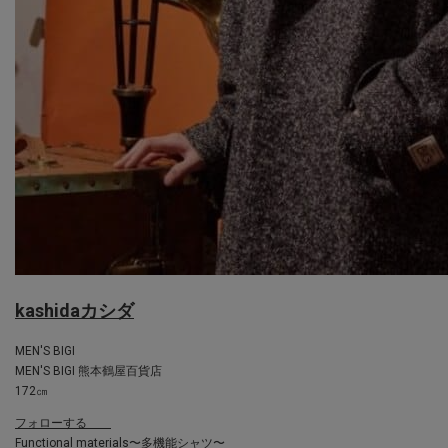
kashida
カシダ
MEN'S BIGI
MEN'S BIGI 熊本鶴屋百貨店
172㎝
フォローする
Functional materials〜多機能シャツ〜