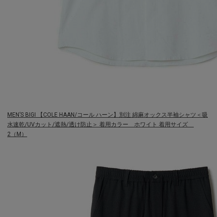
MEN’S BIGI
【COLE HAAN/コール ハーン】別注 綿麻オックス半袖シャツ＜吸
水速乾/UVカット/遮熱/透け防止＞
着用カラー ホワイト 着用サイズ
2（M）