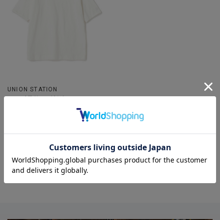
UNION STATION
スラブ天竺ロゴ刺繍Tシャツ
着用カラー オフホワイト 着用
サイズ M
カジュアル
タイトシルエット
20代
30代
40代
50代
パンツ
半袖カットソー
カットソー