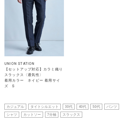
UNION STATION
【セットアップ対応】カラミ織り
スラックス〈通気性〉
着用カラー ネイビー 着用サイ
ズ S
カジュアル
タイトシルエット
30代
40代
50代
パンツ
シャツ
カットソー
7分袖
スラックス