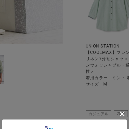
UNION STATION
【COOLMAX】フレ
リネン7分袖シャツ＜
ンウォッシャブル・
性＞
着用カラー ミント 
サイズ M
カジュアル
20代
カットソー
7分袖