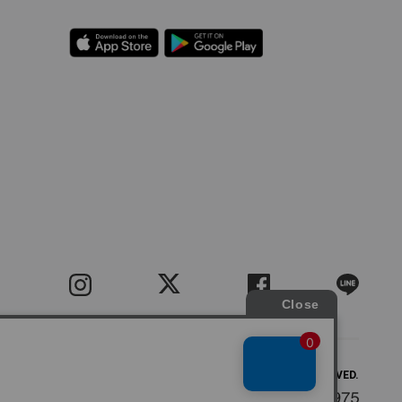
COPYRIGHT(C) BIGI CO.,LTD.ALL RIGHTS RESERVED.