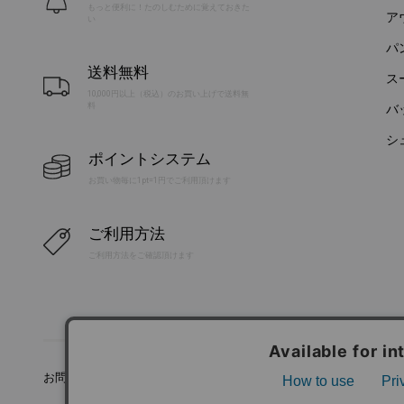
もっと便利に！たのしむために覚えておきた
ア
い
パ
送料無料
ス
10,000円以上（税込）のお買い上げで送料無
料
バ
シ
ポイントシステム
お買い物毎に1pt=1円でご利用頂けます
ご利用方法
ご利用方法をご確認頂けます
お問い合わせ
利用規約
特定商取引法に基づく表記
プラ