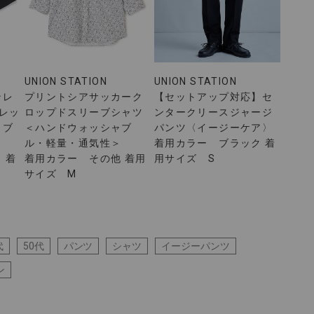
UNION STATION
UNION STATION
ンレ
プリントシアサッカーク
【セットアップ対応】セ
レッ
ロップドスリーブシャツ
ンタークリースジャージ
ャブ
＜ハンドウォッシャブ
パンツ〈イージーケア〉
ル・軽量・通気性＞
着用カラー ブラック 着
 着
着用カラー その他 着用
用サイズ S
サイズ M
代
50代
パンツ
シャツ
イージーパンツ
ン