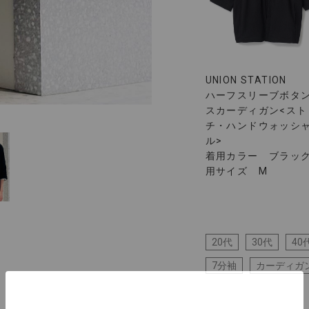
UNION STATION
ハーフスリーブボタ
スカーディガン<スト
チ・ハンドウォッシ
ル>
着用カラー ブラック
用サイズ M
20代
30代
40
7分袖
カーディガ