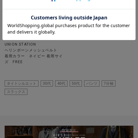
UNION STATION
ヘリンボーンメッシュベルト
着用カラー ネイビー 着用サイ
ズ FREE
タイトシルエット
30代
40代
50代
パンツ
7分袖
スラックス