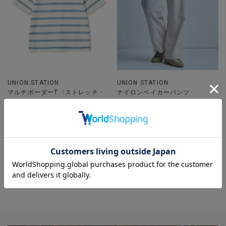
UNION STATION
UNION STATION
マルチボーダーT〈ストレッチ・
ナイロンベイカーパンツ
マシンウォッシャブル〉
着用カラー オフホワイト 着用
着用カラー ホワイト系その他
サイズ M
着用サイズ M
ボーダー
カジュアル
20代
30代
40代
パンツ
カットソー