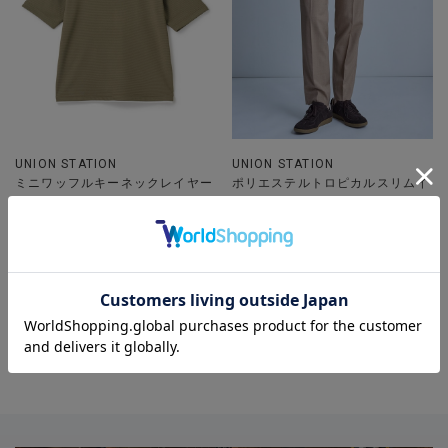
UNION STATION
UNION STATION
ミニワッフルキーネックレイヤー
ポリエステルトロピカルスリムイ
ドTシャツ
ージー＜ハンドウォッシャブル＞
着用カラー カーキ 着用サイ
着用カラー ベージュ 着用サイ
ズ M
ズ S
カジュアル
20代
30代
40代
50代
パンツ
半袖カットソー
カットソー
スラックス