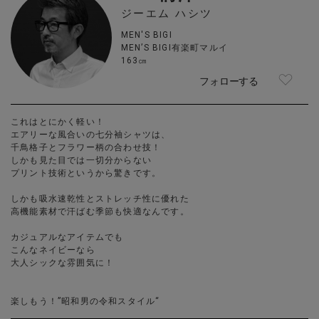
ジーエム ハシツ
MEN'S BIGI
MEN’S BIGI有楽町マルイ
163㎝
フォローする
これはとにかく軽い！
エアリーな風合いの七分袖シャツは、
千鳥格子とフラワー柄の合わせ技！
しかも見た目では一切分からない
プリント技術というから驚きです。
しかも吸水速乾性とストレッチ性に優れた
高機能素材で汗ばむ季節も快適なんです。
カジュアルなアイテムでも
こんなネイビーなら
大人シックな雰囲気に！
楽しもう！”昭和男の令和スタイル“