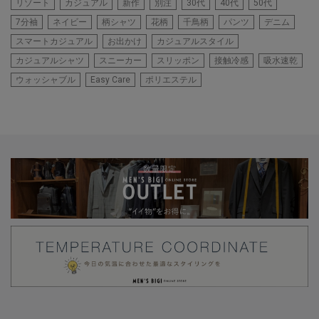
リゾート
カジュアル
新作
別注
30代
40代
50代
7分袖
ネイビー
柄シャツ
花柄
千鳥柄
パンツ
デニム
スマートカジュアル
お出かけ
カジュアルスタイル
カジュアルシャツ
スニーカー
スリッポン
接触冷感
吸水速乾
ウォッシャブル
Easy Care
ポリエステル