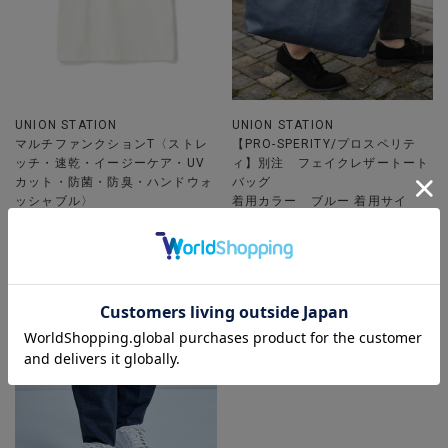
UNION STATION
UNION STATION
マルチファンクションT〈ストレ
【PRO-SPERITY/プロスペリテ
ッチ・速乾・イージーケア・UV
ィ】別注 フェイクレザートート
カット・防菌・防臭・ハンドウォ
バッグ
ッシャブル〉
着用カラー ブルー 着用サイ
着用カラー ホワイト 着用サイ
ズ FREE
ズ L