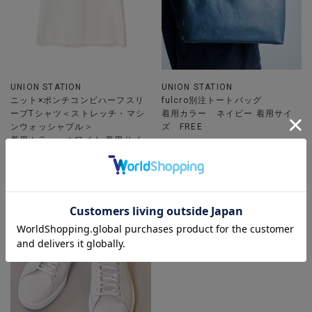
UNION STATION
UNION STATION
ニット×ポンチコンビハーフスリ
fulcro別注トートバッグ
ーブTシャツ＜ストレッチ・マシ
着用カラー ネイビー 着用サイ
ンウォッシャブル＞
ズ FREE
着用カラー ホワイト 着用サイ
ズ L