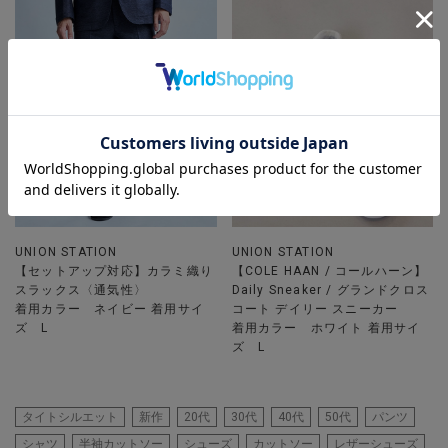
UNION STATION
UNION STATION
【セットアップ対応】カラミ織り
【COLE HAAN / コールハーン】
スラックス〈通気性〉
Daily Sneaker / グランドクロス
着用カラー ネイビー 着用サイ
コート デイリー スニーカー
ズ L
着用カラー ホワイト 着用サイ
ズ L
タイトシルエット
新作
20代
30代
40代
50代
パンツ
シャツ
半袖カットソー
シューズ
カットソー
レザーシューズ