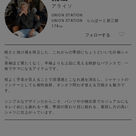
アライソ
UNION STATION
UNION STATION ららぽーと新三郷
178㎝
フォローする
軽さと抜け感を両立した、これからの季節にちょうどいい七分袖シャ
ツ。
長袖ほど重たくなく、半袖よりも上品に見える絶妙なバランスで、一
枚でサマになるアイテムです。
程よく手首が見えることで清潔感とこなれ感を演出し、ジャケットの
インナーとしても相性抜群。オンオフ問わず使える万能さも魅力で
す。
シンプルなデザインだからこそ、パンツや小物次第でカジュアルにも
キレイめにも振れる一着。季節の変わり目に頼れる、着回し力の高い
シャツに仕上がっています。